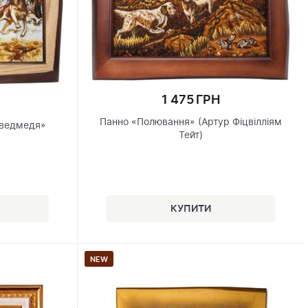
1 475 ГРН
Панно «Полювання» (Артур Фіцвілліям
 ведмедя»
Тейт)
NEW