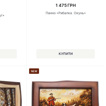
1 475 ГРН
Панно «Рибалка. Окунь»
уг»
NEW