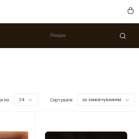
24
за замовчуванням
и по
Сортувати