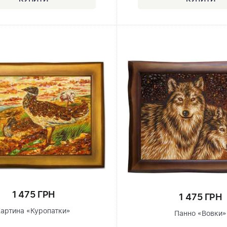
1 475 ГРН
1 475 ГРН
Картина «Куропатки»
Панно «Вовки»