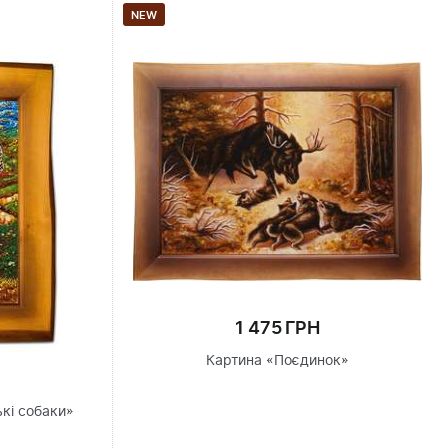
NEW
1 475 ГРН
Картина «Поєдинок»
кі собаки»