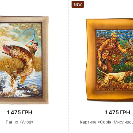
NEW
1 475 ГРН
1 475 ГРН
Панно «Улов»
Картина «Серія. Мисливсь