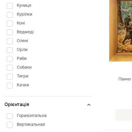
Куниця
Куріпки
Коні
Ведмеді
Олені
Орли
Риби
Cобаки
Тигри
Панно
Качки
Орієнтація
Горизонтальна
Вертикальная