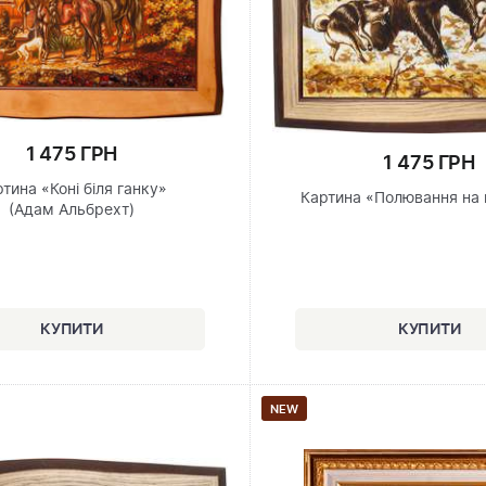
1 475 ГРН
1 475 ГРН
тина «Коні біля ганку»
Картина «Полювання на
(Адам Альбрехт)
NEW