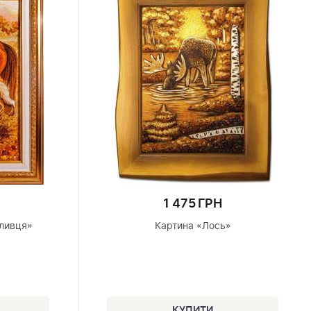
1 475 ГРН
ливця»
Картина «Лось»