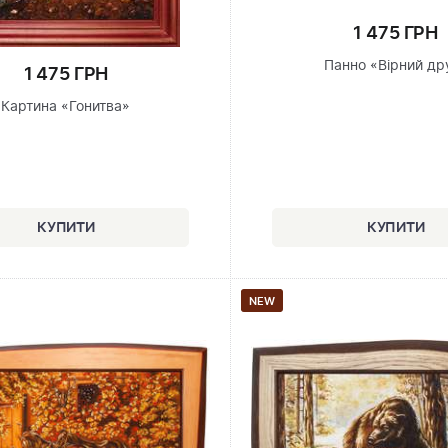
1 475 ГРН
Панно «Вірний др
1 475 ГРН
Картина «Гонитва»
NEW