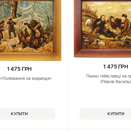
1 475 ГРН
1 475 ГРН
Панно «Мисливці на п
 «Полювання на ведмедя»
(Перов Василь