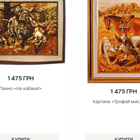
1 475 ГРН
Панно «На кабана!»
1 475 ГРН
Картина «Трофей мис