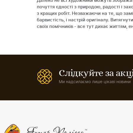
Далеко не всі художники можуть зображати 
почуття єдності з природою, радості і зах
з кращих робіт. Незважаючи на те, що зам
барвистість, і настрій оригіналу. Витягн
своїх помічників - все тут дихає життям, е
Слідкуйте за ак
Ми надсилаємо лише цікаві новини