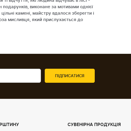
і відчуття, які людина відчуває в лісі -
н подарунків, виконане за мотивами однієї
цільні камені, майстру вдалося зберегти і
поза мисливця, який прислухається до
УРШТИНУ
СУВЕНІРНА ПРОДУКЦІЯ