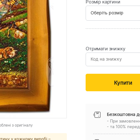
Розмір картини
Отримати знижку
Безкоштовна д
- При замовленн
облені з оригіналу
- та 100% перед
тину у кожному виробі –