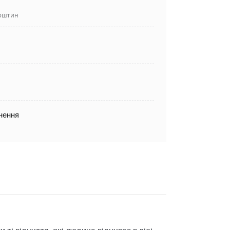
рштин
нення