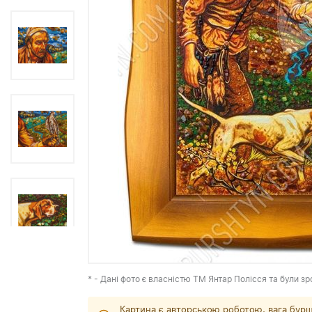
* - Дані фото є власністю ТМ Янтар Полісся та були зр
Картина є авторською роботою, вага бурш