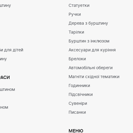
штину
Статуетки
Ручки
Дерева з бурштину
Тарілки
Бурштин з інклюзом
и для дітей
Аксесуари для куріння
тину
Брелоки
Автомобільні обереги
Магніти східної тематики
РАСИ
Годинники
рштином
Підсвічники
Сувеніри
ином
Писанки
МЕНЮ