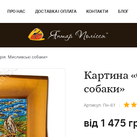
ПРО НАС
ДОСТАВКА І ОПЛАТА
КОНТАКТИ
БЛОГ
рія. Мисливські собаки»
Картина «
собаки»
Артикул: Пн-61
від
1 475
г