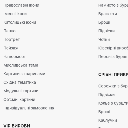
Православні ікони
Намисто з бур
Іменні ікони
Браслети
Католицькі ікони
Броші
Панно
Підвіски
Портрет
Чотки
Пейзаж
Ювелірні вироб
Натюрморт
Персні з бурш
Мисливська тема
Картини з тваринами
СРІБНІ ПРИК
Східна тематика
Сережки з бу
Модульні картини
Підвіски
Об'ємні картини
Колье з буршт
Індивідуальні замовлення
Броші
Каблучки
VIP ВИРОБИ