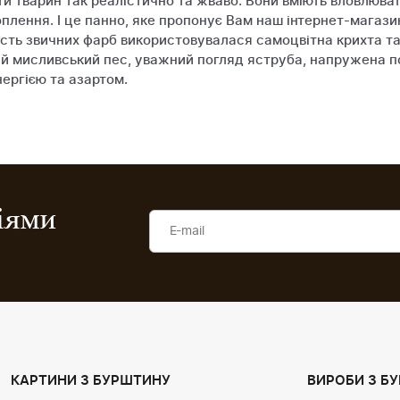
тварин так реалістично та жваво. Вони вміють вловлювати т
оплення. І це панно, яке пропонує Вам наш інтернет-магази
ість звичних фарб використовувалася самоцвітна крихта та 
утий мисливський пес, уважний погляд яструба, напружена 
нергією та азартом.
ціями
КАРТИНИ З БУРШТИНУ
ВИРОБИ З Б