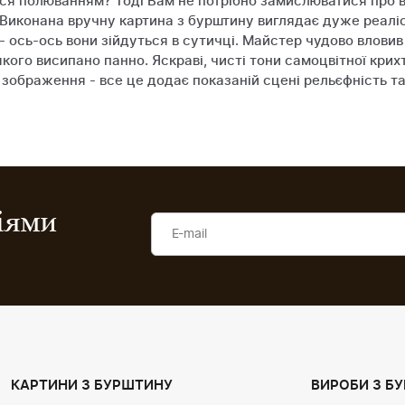
ся полюванням? Тоді Вам не потрібно замислюватися про в
. Виконана вручну картина з бурштину виглядає дуже реалі
ось-ось вони зійдуться в сутичці. Майстер чудово вловив н
 якого висипано панно. Яскраві, чисті тони самоцвітної крих
зображення - все це додає показаній сцені рельєфність та
ціями
КАРТИНИ З БУРШТИНУ
ВИРОБИ З Б