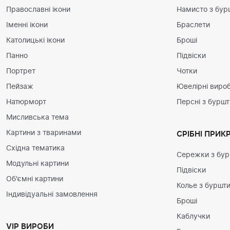
Православні ікони
Намисто з бур
Іменні ікони
Браслети
Католицькі ікони
Броші
Панно
Підвіски
Портрет
Чотки
Пейзаж
Ювелірні вироб
Натюрморт
Персні з бурш
Мисливська тема
Картини з тваринами
СРІБНІ ПРИК
Східна тематика
Сережки з бу
Модульні картини
Підвіски
Об'ємні картини
Колье з буршт
Індивідуальні замовлення
Броші
Каблучки
VIP ВИРОБИ