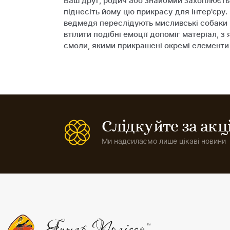
Ваш друг, родич або знайомий захоплюєть
піднесіть йому цю прикрасу для інтер'єру
ведмедя переслідують мисливські собаки - 
втілити подібні емоції допоміг матеріал, з
смоли, якими прикрашені окремі елементи 
Слідкуйте за ак
Ми надсилаємо лише цікаві новини