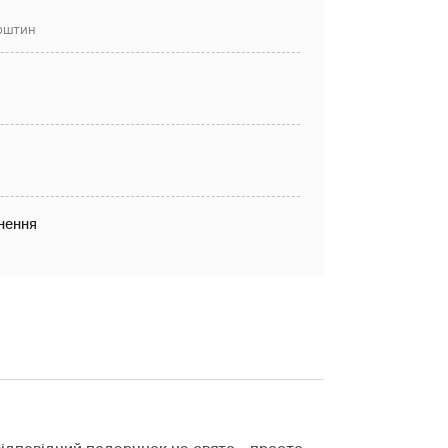
рштин
нення