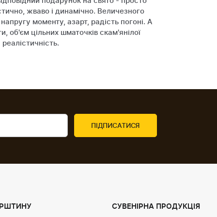
ідповідний подарунок на свято - просто
стично, жваво і динамічно. Величезного
апругу моменту, азарт, радість погоні. А
ти, об'єм цільних шматочків скам'янілої
 реалістичність.
УРШТИНУ
СУВЕНІРНА ПРОДУКЦІЯ