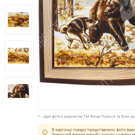
* - Дані фото є власністю ТМ Янтар Полісся та були зр
В карточці товару представлено фото вир
Зовнішній вигляд виробу іншого розміру м