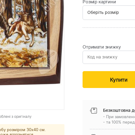
Розмір картини
Отримати знижку
Безкоштовна д
облені з оригіналу
- При замовленн
- та 100% перед
обу розміром 30x40 см.
оже відрізнятися.