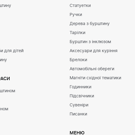
штину
Статуетки
Ручки
Дерева з бурштину
Тарілки
Бурштин з інклюзом
и для дітей
Аксесуари для куріння
тину
Брелоки
Автомобільні обереги
Магніти східної тематики
РАСИ
Годинники
рштином
Підсвічники
Сувеніри
ином
Писанки
МЕНЮ