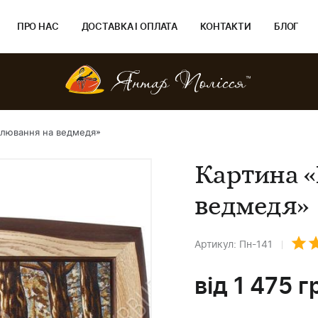
ПРО НАС
ДОСТАВКА І ОПЛАТА
КОНТАКТИ
БЛОГ
олювання на ведмедя»
Картина 
ведмедя»
Артикул: Пн-141
від
1 475
г