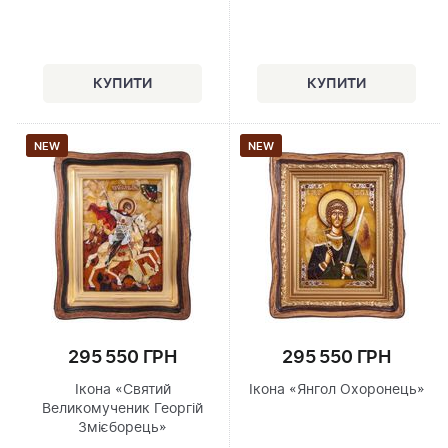
NEW
NEW
295 550 ГРН
295 550 ГРН
Ікона «Святий
Ікона «Янгол Охоронець»
Великомученик Георгій
Змієборець»