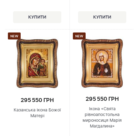
NEW
NEW
295 550 ГРН
295 550 ГРН
Ікона «Свята
Казанська ікона Божої
рівноапостольна
Матері
мироносиця Марія
Магдалина»