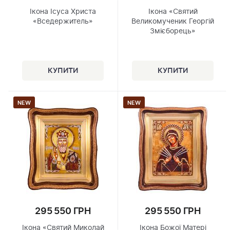
Ікона Ісуса Христа
Ікона «Святий
«Вседержитель»
Великомученик Георгій
Змієборець»
NEW
NEW
295 550 ГРН
295 550 ГРН
Ікона «Святий Миколай
Ікона Божої Матері