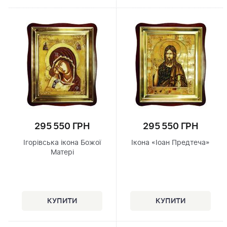
295 550 ГРН
295 550 ГРН
Ігорівська ікона Божої
Ікона «Іоан Предтеча»
Матері