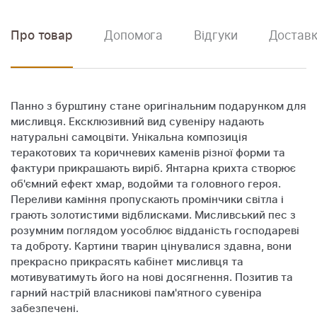
Про товар
Допомога
Відгуки
Доставк
Панно з бурштину стане оригінальним подарунком для
мисливця. Ексклюзивний вид сувеніру надають
натуральні самоцвіти. Унікальна композиція
теракотових та коричневих каменів різної форми та
фактури прикрашають виріб. Янтарна крихта створює
об'ємний ефект хмар, водойми та головного героя.
Переливи каміння пропускають промінчики світла і
грають золотистими відблисками. Мисливський пес з
розумним поглядом уособлює відданість господареві
та доброту. Картини тварин цінувалися здавна, вони
прекрасно прикрасять кабінет мисливця та
мотивуватимуть його на нові досягнення. Позитив та
гарний настрій власникові пам'ятного сувеніра
забезпечені.