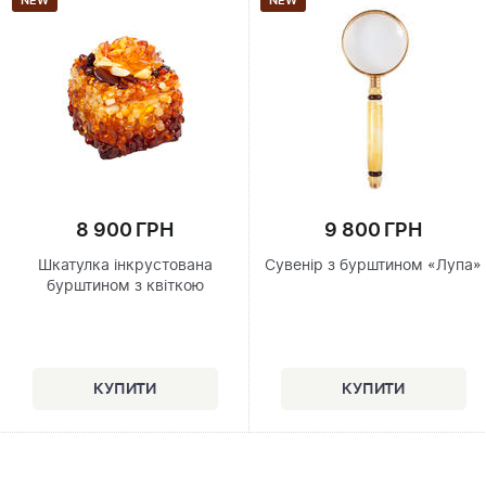
NEW
NEW
8 900 ГРН
9 800 ГРН
Шкатулка інкрустована
Сувенір з бурштином «Лупа»
бурштином з квіткою