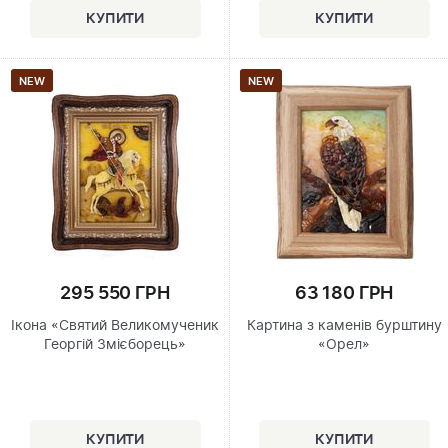
NEW
NEW
295 550 ГРН
63 180 ГРН
Ікона «Святий Великомученик
Картина з каменів бурштину
Георгій Змієборець»
«Орел»