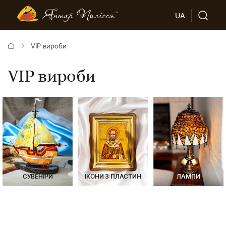
UA
VIP вироби
VIP вироби
СУВЕНІРИ
ІКОНИ З ПЛАСТИН
ЛАМПИ