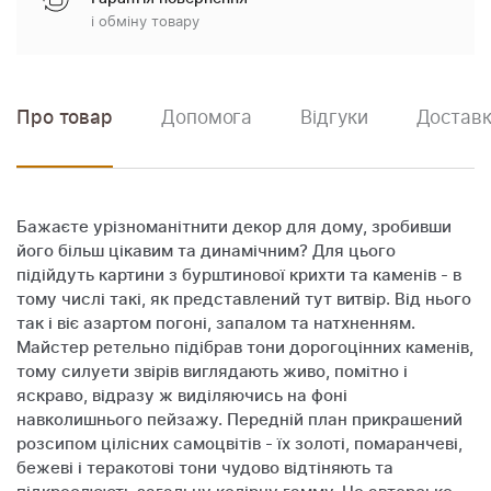
і обміну товару
Про товар
Допомога
Відгуки
Доставк
Бажаєте урізноманітнити декор для дому, зробивши
його більш цікавим та динамічним? Для цього
підійдуть картини з бурштинової крихти та каменів - в
тому числі такі, як представлений тут витвір. Від нього
так і віє азартом погоні, запалом та натхненням.
Майстер ретельно підібрав тони дорогоцінних каменів,
тому силуети звірів виглядають живо, помітно і
яскраво, відразу ж виділяючись на фоні
навколишнього пейзажу. Передній план прикрашений
розсипом цілісних самоцвітів - їх золоті, помаранчеві,
бежеві і теракотові тони чудово відтіняють та