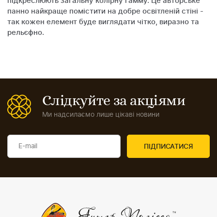
підкреслюють загальну колірну гамму. Це авторське
панно найкраще помістити на добре освітленій стіні -
так кожен елемент буде виглядати чітко, виразно та
рельєфно.
Слідкуйте за акціями
Ми надсилаємо лише цікаві новини