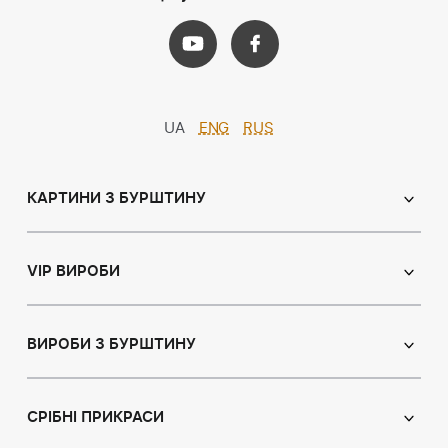
UA
ENG
RUS
КАРТИНИ З БУРШТИНУ
Православні ікони
Іменні ікони
VIP ВИРОБИ
Католицькі ікони
Сувеніри
Панно
Ікони з пластин
ВИРОБИ З БУРШТИНУ
Портрет
Лампи
Намисто з бурштину
Пейзаж
Браслети
СРІБНІ ПРИКРАСИ
Натюрморт
Броші