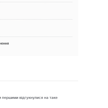
нення
и першими відгукнулися на таке