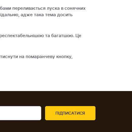
арбами переливається луска в сонячних
 їдальню, адже така тема досить
 респектабельнішою та багатшою. Це
атиснути на помаранчеву кнопку,