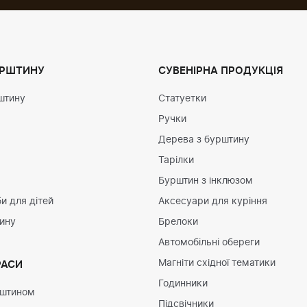
УРШТИНУ
СУВЕНІРНА ПРОДУКЦІЯ
штину
Статуетки
Ручки
Дерева з бурштину
Тарілки
Бурштин з інклюзом
и для дітей
Аксесуари для куріння
тину
Брелоки
Автомобільні обереги
Магніти східної тематики
РАСИ
Годинники
рштином
Підсвічники