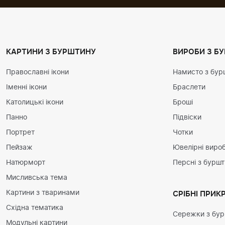
КАРТИНИ З БУРШТИНУ
ВИРОБИ З Б
Православні ікони
Намисто з бур
Іменні ікони
Браслети
Католицькі ікони
Броші
Панно
Підвіски
Портрет
Чотки
Пейзаж
Ювелірні вироб
Натюрморт
Персні з бурш
Мисливська тема
Картини з тваринами
СРІБНІ ПРИК
Східна тематика
Сережки з бу
Модульні картини