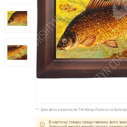
* - Дані фото є власністю ТМ Янтар Полісся та були зр
В карточці товару представлено фото вир
Зовнішній вигляд виробу іншого розміру м