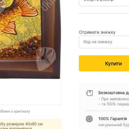
Отримати знижку
Безкоштовна д
- При замовленн
- та 100% перед
облені з оригіналу
100% Гарантія
обу розміром 40x60 см.
натуральний бу
оже відрізнятися.