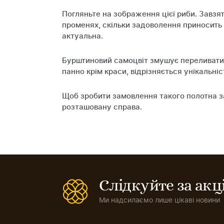
Погляньте на зображення цієї риби. Завзя
променях, скільки задоволення приносить 
актуальна.
Бурштиновий самоцвіт змушує переливатис
панно крім краси, відрізняється унікальні
Щоб зробити замовлення такого полотна за
розташовану справа.
Слідкуйте за ак
Ми надсилаємо лише цікаві новини