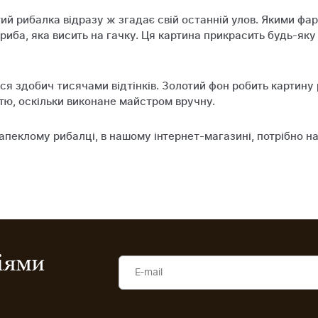
тий рибалка відразу ж згадає свій останній улов. Якими ф
риба, яка висить на гачку. Ця картина прикрасить будь-яку
я здобич тисячами відтінків. Золотий фон робить картину
стю, оскільки виконане майстром вручну.
пеклому рибалці, в нашому інтернет-магазині, потрібно н
ціями