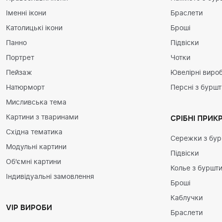
Іменні ікони
Браслети
Католицькі ікони
Броші
Панно
Підвіски
Портрет
Чотки
Пейзаж
Ювелірні вироб
Натюрморт
Персні з бурш
Мисливська тема
Картини з тваринами
СРІБНІ ПРИК
Східна тематика
Сережки з бу
Модульні картини
Підвіски
Об'ємні картини
Колье з буршт
Індивідуальні замовлення
Броші
Каблучки
VIP ВИРОБИ
Браслети