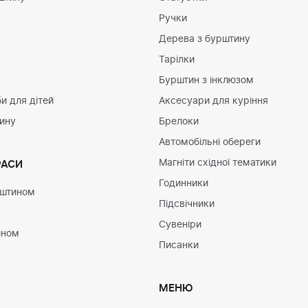
Ручки
Дерева з бурштину
Тарілки
Бурштин з інклюзом
и для дітей
Аксесуари для куріння
тину
Брелоки
Автомобільні обереги
Магніти східної тематики
РАСИ
Годинники
рштином
Підсвічники
Сувеніри
ином
Писанки
МЕНЮ