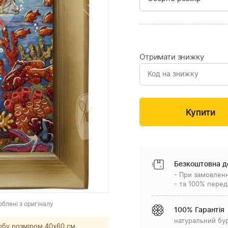
Отримати знижку
Безкоштовна д
- При замовленн
- та 100% перед
облені з оригіналу
100% Гарантія
натуральний бу
обу розміром 40x60 см.