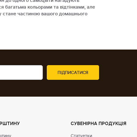
дин до одного самоцвіти нагадують
я багатьма кольорами та відтінками, але
ину стане частиною вашого домашнього
УРШТИНУ
СУВЕНІРНА ПРОДУКЦІЯ
штину
Статуетки