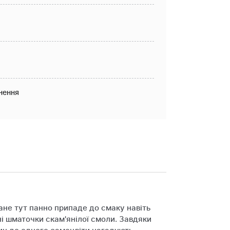
нення
ане тут панно припаде до смаку навіть
ні шматочки скам'янілої смоли. Завдяки