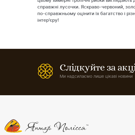
цьому химерні тропічні рибки виглядають 
справжні лусочки. Яскраво-червоний, золо
по-справжньому оцінити їх багатство і рі
інтер'єру!
Слідкуйте за ак
Ми надсилаємо лише цікаві новини