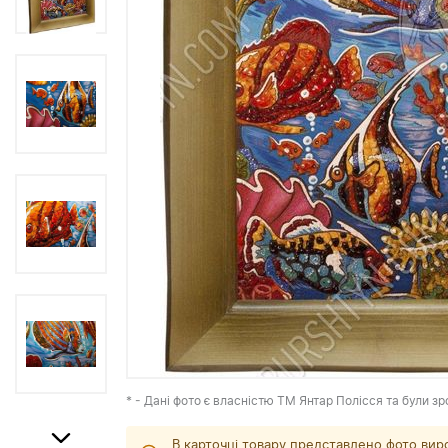
* - Дані фото є власністю ТМ Янтар Полісся та були зр
В карточці товару представлено фото вир