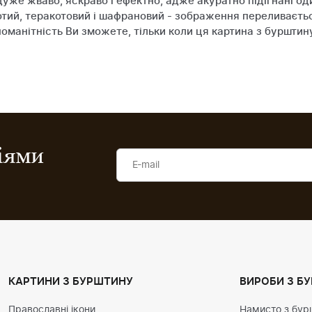
дуже жваво, яскраво і ефектно, адже акуратно підігнані о
тий, теракотовий і шафрановий - зображення переливаєтьс
зноманітність Ви зможете, тільки коли ця картина з буршт
ціями
КАРТИНИ З БУРШТИНУ
ВИРОБИ З Б
Православні ікони
Намисто з бур