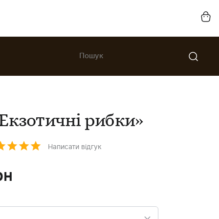
Екзотичні рибки»
Написати відгук
рн