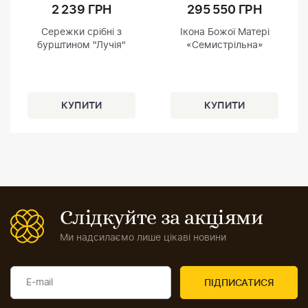
2 239 ГРН
295 550 ГРН
Сережки срібні з
Ікона Божої Матері
бурштином "Лучія"
«Семистрільна»
Слідкуйте за акціями
Ми надсилаємо лише цікаві новини