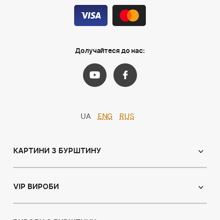
Долучайтеся до нас:
UA
ENG
RUS
КАРТИНИ З БУРШТИНУ
Православні ікони
Іменні ікони
VIP ВИРОБИ
Католицькі ікони
Сувеніри
Панно