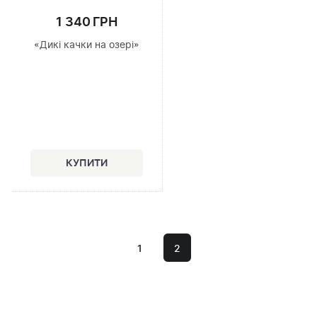
1 340 ГРН
«Дикі качки на озері»
1
2