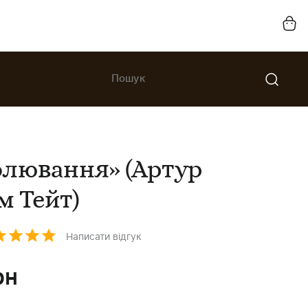
олювання» (Артур
м Тейт)
Написати відгук
рн