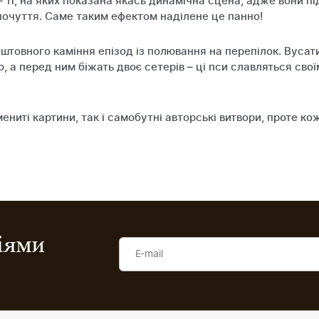
 – ті, на яких показана якась динамічна сцена, адже вони 
почуття. Саме таким ефектом наділене це панно!
оштовного каміння епізод із полювання на перепілок. Вусати
, а перед ним біжать двоє сетерів – ці пси славляться св
ениті картини, так і самобутні авторські витвори, проте ко
ціями