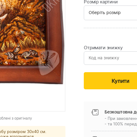
Розмір картини
Отримати знижку
Безкоштовна д
облені з оригіналу
- При замовленн
- та 100% перед
обу розміром 30x40 см.
оже відрізнятися.