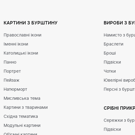
КАРТИНИ З БУРШТИНУ
ВИРОБИ З Б
Православні ікони
Намисто з бур
Іменні ікони
Браслети
Католицькі ікони
Броші
Панно
Підвіски
Портрет
Чотки
Пейзаж
Ювелірні вироб
Натюрморт
Персні з бурш
Мисливська тема
Картини з тваринами
СРІБНІ ПРИК
Східна тематика
Сережки з бу
Модульні картини
Підвіски
Об'ємні картини