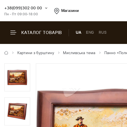
+38(099)302 00 00
Магазини
Пн - Пт 09:00-18:00
КАТАЛОГ ТОВАРІВ
UA
ENG
RUS
Картини з бурштину
Мисливська тема
Панно «Полю