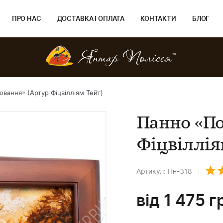
ПРО НАС
ДОСТАВКА І ОПЛАТА
КОНТАКТИ
БЛОГ
вання» (Артур Фіцвілліям Тейт)
Панно «П
Фіцвіллія
Артикул: Пн-318
від
1 475
г