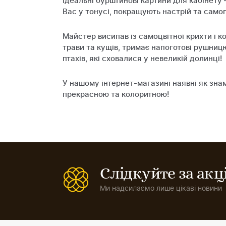
Ідеальні бурштинові картини для кабінету
Вас у тонусі, покращують настрій та само
Майстер висипав із самоцвітної крихти і к
трави та кущів, тримає напоготові рушницю
птахів, які сховалися у невеликій долинці!
У нашому інтернет-магазині наявні як знам
прекрасною та колоритною!
Слідкуйте за ак
Ми надсилаємо лише цікаві новини