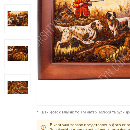
* - Дані фото є власністю ТМ Янтар Полісся та були зр
В карточці товару представлено фото вир
Зовнішній вигляд виробу іншого розміру м