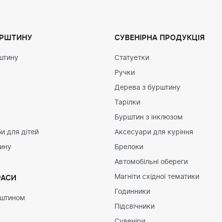
УРШТИНУ
СУВЕНІРНА ПРОДУКЦІЯ
штину
Статуетки
Ручки
Дерева з бурштину
Тарілки
Бурштин з інклюзом
и для дітей
Аксесуари для куріння
тину
Брелоки
Автомобільні обереги
Магніти східної тематики
РАСИ
Годинники
рштином
Підсвічники
Сувеніри