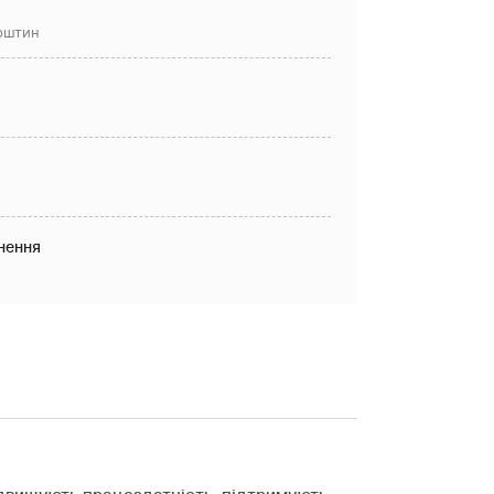
рштин
нення