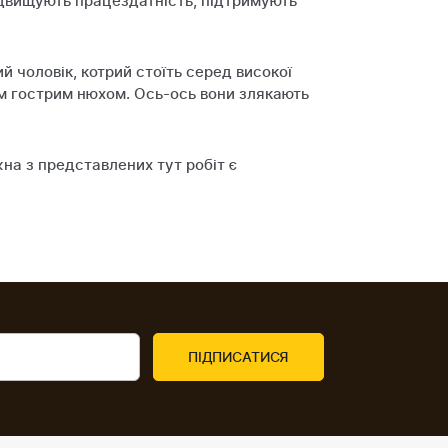
підвищують працездатність, підтримують
й чоловік, котрий стоїть серед високої
оїм гострим нюхом. Ось-ось вони злякають
жна з представлених тут робіт є