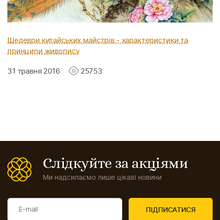
Шедеври китайських майстрів - характеристики та
принципи живопису
31 травня 2016
25753
Слідкуйте за акціями
Ми надсилаємо лише цікаві новини