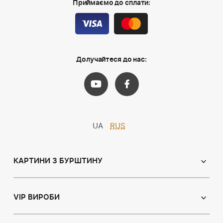
Приймаємо до сплати:
Долучайтеся до нас:
UA
RUS
КАРТИНИ З БУРШТИНУ
Православні ікони
Іменні ікони
VIP ВИРОБИ
Католицькі ікони
Сувеніри