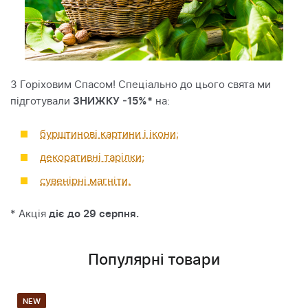
З Горіховим Спасом! Спеціально до цього свята ми
підготували
ЗНИЖКУ -15%*
на:
бурштинові картини і ікони;
декоративні тарілки;
сувенірні магніти.
* Акція
діє до 29 серпня.
Популярні товари
NEW