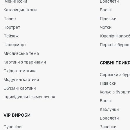
Іменні ікони
Браслети
Католицькі ікони
Броші
Панно
Підвіски
Портрет
Чотки
Пейзаж
Ювелірні вироб
Натюрморт
Персні з бурш
Мисливська тема
Картини з тваринами
СРІБНІ ПРИК
Східна тематика
Сережки з бу
Модульні картини
Підвіски
Об'ємні картини
Колье з буршт
Індивідуальні замовлення
Броші
Каблучки
VIP ВИРОБИ
Браслети
Сувеніри
Запонки