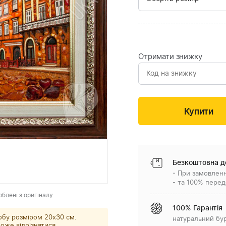
Отримати знижку
Безкоштовна д
- При замовленн
- та 100% перед
облені з оригіналу
100% Гарантія
обу розміром 20x30 см.
натуральний бу
оже відрізнятися.