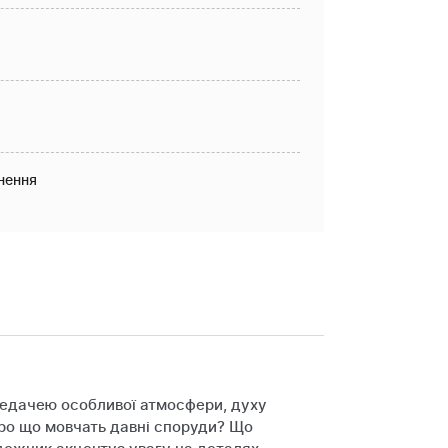
нення
редачею особливої атмосфери, духу
Про що мовчать давні споруди? Що