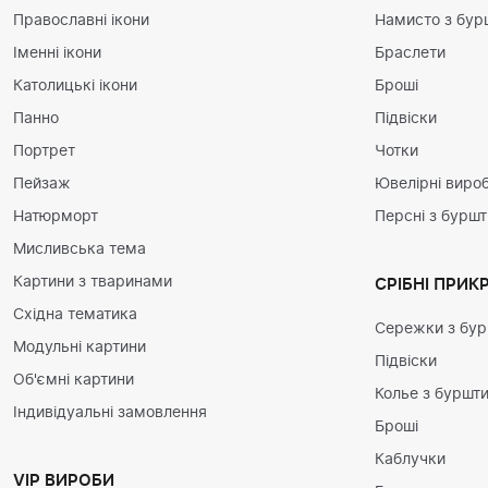
Православні ікони
Намисто з бур
Іменні ікони
Браслети
Католицькі ікони
Броші
Панно
Підвіски
Портрет
Чотки
Пейзаж
Ювелірні вироб
Натюрморт
Персні з бурш
Мисливська тема
Картини з тваринами
СРІБНІ ПРИК
Східна тематика
Сережки з бу
Модульні картини
Підвіски
Об'ємні картини
Колье з буршт
Індивідуальні замовлення
Броші
Каблучки
VIP ВИРОБИ