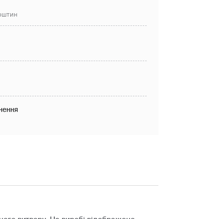
рштин
нення