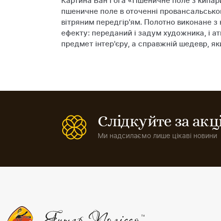
Картина Ван Гога «Пшеничне поле з кипарис
пшеничне поле в оточенні провансальсько
вітряним передгір'ям. Полотно виконане 
ефекту: переданий і задум художника, і ат
предмет інтер'єру, а справжній шедевр, я
Слідкуйте за ак
Ми надсилаємо лише цікаві новини