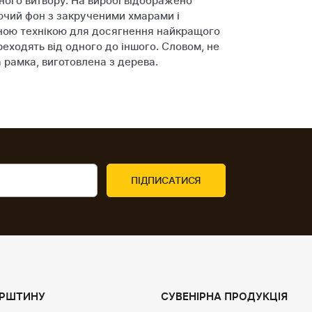
ьного витвору. На виробі відображено
ючий фон з закрученими хмарами і
пною технікою для досягнення найкращого
реходять від одного до іншого. Словом, не
 рамка, виготовлена з дерева.
УРШТИНУ
СУВЕНІРНА ПРОДУКЦІЯ