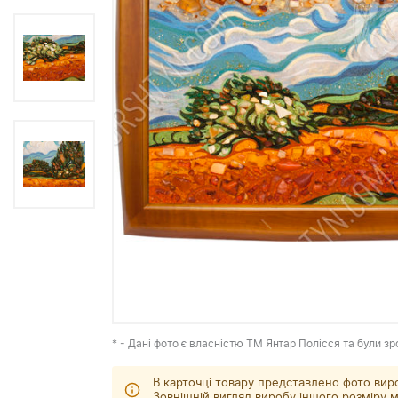
* - Дані фото є власністю ТМ Янтар Полісся та були зр
В карточці товару представлено фото вир
Зовнішній вигляд виробу іншого розміру м