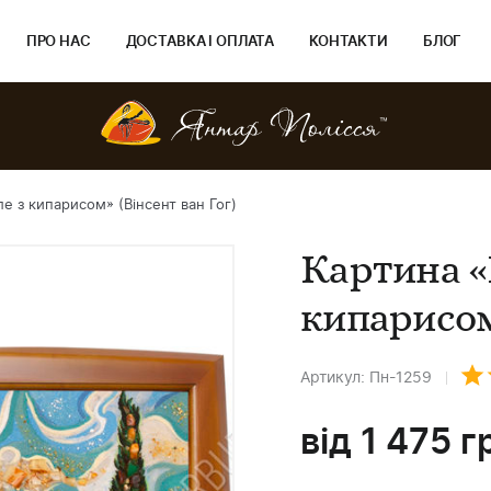
ПРО НАС
ДОСТАВКА І ОПЛАТА
КОНТАКТИ
БЛОГ
 з кипарисом» (Вінсент ван Гог)
Картина «
кипарисом»
Артикул: Пн-1259
від
1 475
г