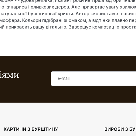
ом» - чудова репліка, яка анітрохи не гірша від оригінал
го кипариса і оливкових дерев. Але привертає увагу хвилю
з натуральної бурштинової крихти. Автор скористався наси
мосфера. Кольори підібрані зі смаком, а відтінки плавно пе
кий прикрасить вашу вітальню. Завершує композицію проста
ціями
КАРТИНИ З БУРШТИНУ
ВИРОБИ З Б