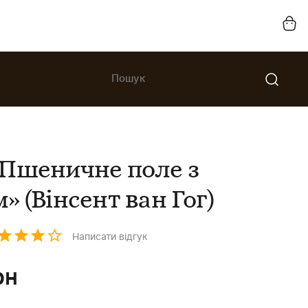
Пшеничне поле з
 (Вінсент ван Гог)
Написати відгук
рн