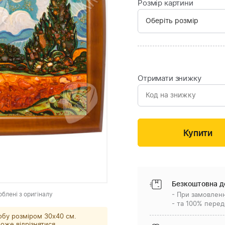
Розмір картини
Отримати знижку
Безкоштовна д
облені з оригіналу
- При замовленн
- та 100% перед
обу розміром 30x40 см.
оже відрізнятися.