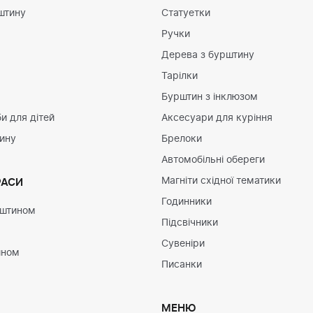
штину
Статуетки
Ручки
Дерева з бурштину
Тарілки
Бурштин з інклюзом
и для дітей
Аксесуари для куріння
тину
Брелоки
Автомобільні обереги
Магніти східної тематики
РАСИ
Годинники
рштином
Підсвічники
Сувеніри
ином
Писанки
МЕНЮ