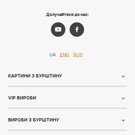
Долучайтеся до нас:
UA
ENG
RUS
КАРТИНИ З БУРШТИНУ
Православні ікони
Іменні ікони
VIP ВИРОБИ
Католицькі ікони
Сувеніри
Панно
Ікони з пластин
ВИРОБИ З БУРШТИНУ
Портрет
Лампи
Намисто з бурштину
Пейзаж