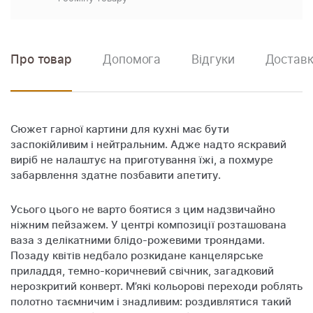
Про товар
Допомога
Відгуки
Доставк
Сюжет гарної картини для кухні має бути
заспокійливим і нейтральним. Адже надто яскравий
виріб не налаштує на приготування їжі, а похмуре
забарвлення здатне позбавити апетиту.
Усього цього не варто боятися з цим надзвичайно
ніжним пейзажем. У центрі композиції розташована
ваза з делікатними блідо-рожевими трояндами.
Позаду квітів недбало розкидане канцелярське
приладдя, темно-коричневий свічник, загадковий
нерозкритий конверт. М’які кольорові переходи роблять
полотно таємничим і знадливим: роздивлятися такий