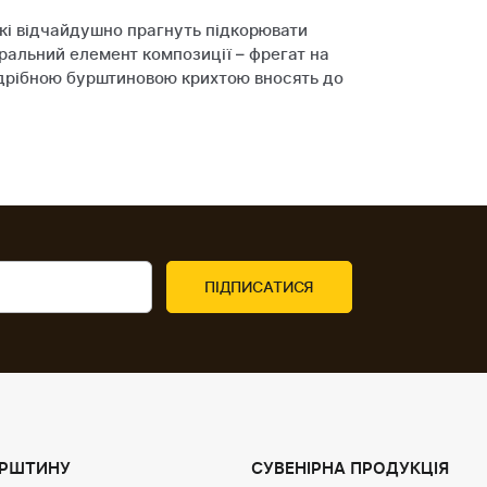
які відчайдушно прагнуть підкорювати
тральний елемент композиції – фрегат на
 дрібною бурштиновою крихтою вносять до
УРШТИНУ
СУВЕНІРНА ПРОДУКЦІЯ