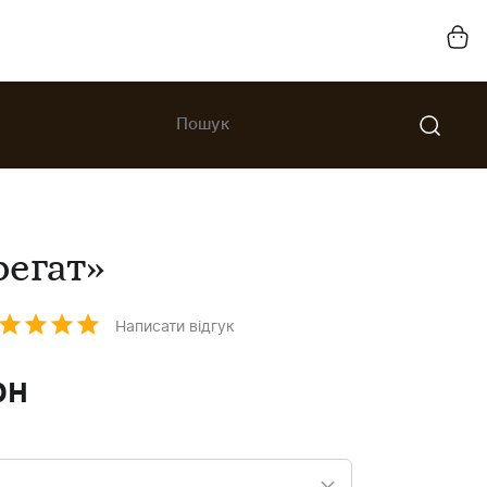
егат»
Написати відгук
рн