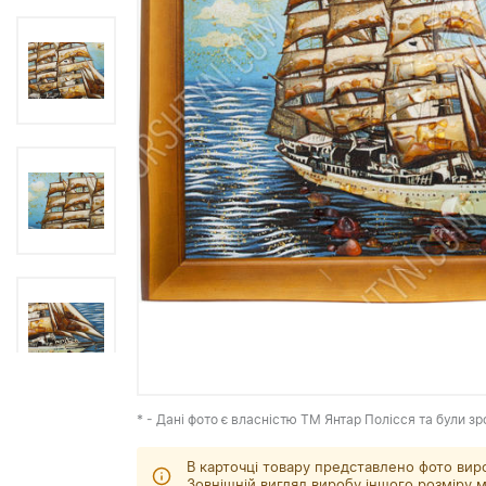
* - Дані фото є власністю ТМ Янтар Полісся та були зр
В карточці товару представлено фото вир
Зовнішній вигляд виробу іншого розміру м