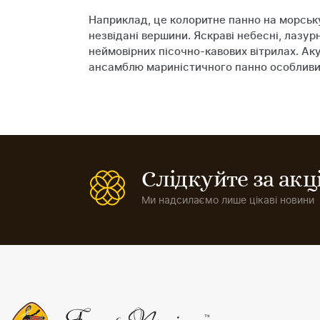
Наприклад, це колоритне панно на морську
незвідані вершини. Яскраві небесні, лазу
неймовірних пісочно-кавових вітрилах. А
ансамблю мариністичного панно особливи
Слідкуйте за ак
Ми надсилаємо лише цікаві новини