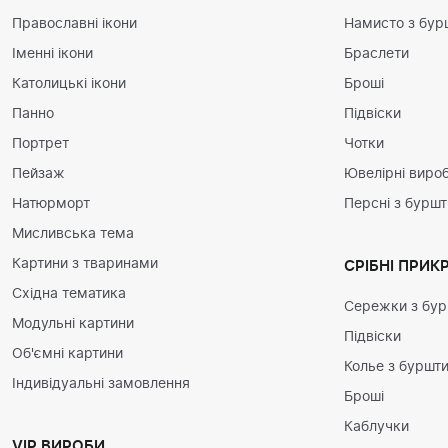
Православні ікони
Намисто з бур
Іменні ікони
Браслети
Католицькі ікони
Броші
Панно
Підвіски
Портрет
Чотки
Пейзаж
Ювелірні вироб
Натюрморт
Персні з бурш
Мисливська тема
Картини з тваринами
СРІБНІ ПРИК
Східна тематика
Сережки з бу
Модульні картини
Підвіски
Об'ємні картини
Колье з буршт
Індивідуальні замовлення
Броші
Каблучки
VIP ВИРОБИ