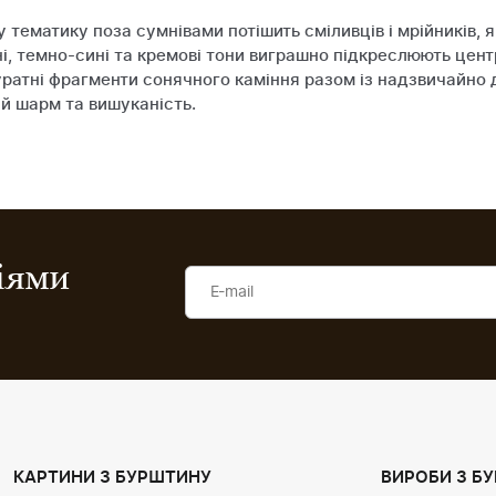
 тематику поза сумнівами потішить сміливців і мрійників, 
рні, темно-сині та кремові тони виграшно підкреслюють цен
куратні фрагменти сонячного каміння разом із надзвичайно
й шарм та вишуканість.
ціями
КАРТИНИ З БУРШТИНУ
ВИРОБИ З Б