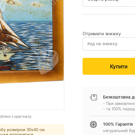
Отримати знижку
Безкоштовна д
- При замовленн
- та 100% перед
облені з оригіналу
100% Гарантія
обу розміром 30x40 см.
натуральний бу
оже відрізнятися.