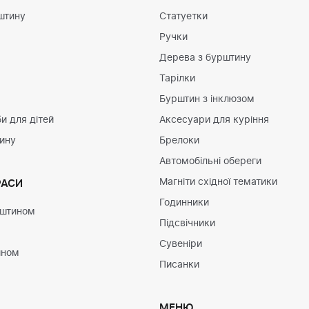
штину
Статуетки
Ручки
Дерева з бурштину
Тарілки
Бурштин з інклюзом
и для дітей
Аксесуари для куріння
тину
Брелоки
Автомобільні обереги
Магніти східної тематики
РАСИ
Годинники
рштином
Підсвічники
Сувеніри
ином
Писанки
МЕНЮ