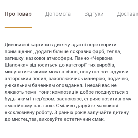
Про товар
Допомога
Відгуки
Доставк
Дивовижні картини в дитячу здатні перетворити
приміщення, додати більше яскравих фарб, тепла,
затишку, казкової атмосфери. Панно «Червона
Шапочка» відноситься до категорії тих виробів,
милуватися якими можна вічно, попутно розгадуючи
авторський посил, захоплюючись манерою, подачею,
унікальним баченням оповідання. І нехай вас не
лякають темні тони: композиція добре поєднується з
будь-яким інтер'єром, заспокоює, сприяє позитивному
емоційному настрою. Сміливо даруйте малюкові
ексклюзивну роботу. З ранніх років залучайте дитину
до мистецтва, виховуйте естетичний смак.