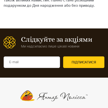
також великих намистин. Панно стане розкішним
подарунком до Дня народження або без приводу.
Слідкуйте за акціями
Ми надсилаємо лише цікаві новини