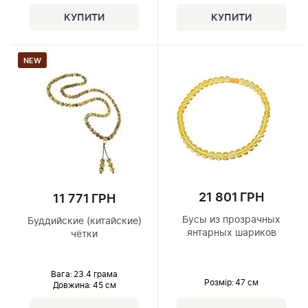
NEW
21 801 ГРН
11 771 ГРН
Бусы из прозрачных
Буддийские (китайские)
янтарных шариков
чётки
Вага: 23.4 грама
Розмір
: 47 см
Довжина:
45 см