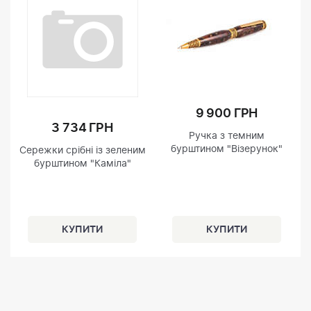
9 900 ГРН
3 734 ГРН
Ручка з темним
бурштином "Візерунок"
Сережки срібні із зеленим
бурштином "Каміла"