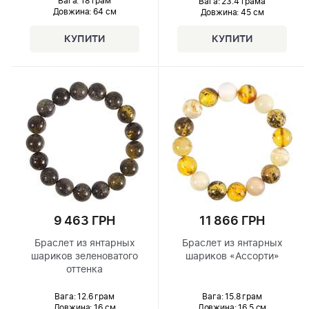
Вага: 18 грам
Вага: 23.4 грама
Довжина:
64 см
Довжина:
45 см
9 463 ГРН
11 866 ГРН
Браслет из янтарных
Браслет из янтарных
шариков зеленоватого
шариков «Ассорти»
оттенка
Вага: 12.6 грам
Вага: 15.8 грам
Довжина:
16 см
Довжина:
16.5 см