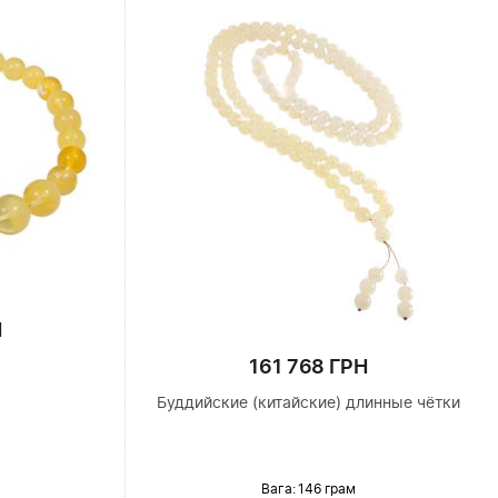
Н
161 768 ГРН
Буддийские (китайские) длинные чётки
Вага: 146 грам