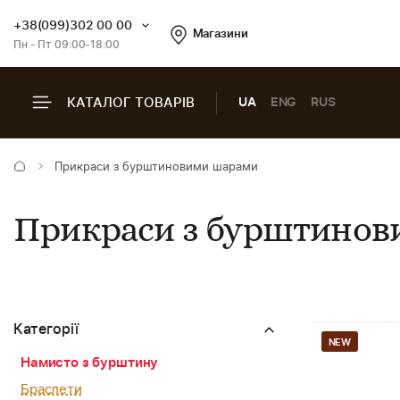
+38(099)302 00 00
Магазини
Пн - Пт 09:00-18:00
КАТАЛОГ ТОВАРІВ
UA
ENG
RUS
Прикраси з бурштиновими шарами
Прикраси з бурштино
Категорії
NEW
Намисто з бурштину
Браслети