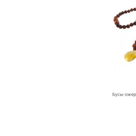
Бусы-ожер