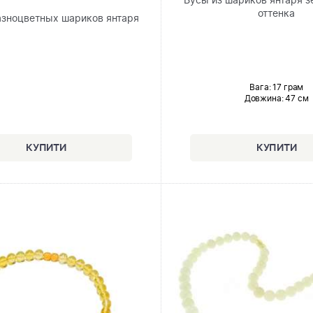
Бусы из шариков янтаря з
оттенка
азноцветных шариков янтаря
Вага: 17 грам
Довжина:
47 см