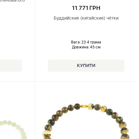
еленоватого
11 771 ГРН
Буддийские (китайские) чётки
Вага: 23.4 грама
Довжина:
45 см