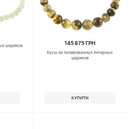
145 875 ГРН
ых шариков
Бусы из полированных янтарных
шариков