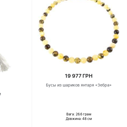
19 977 ГРН
Бусы из шариков янтаря «Зебра»
и
Вага: 26.6 грам
Довжина:
48 см