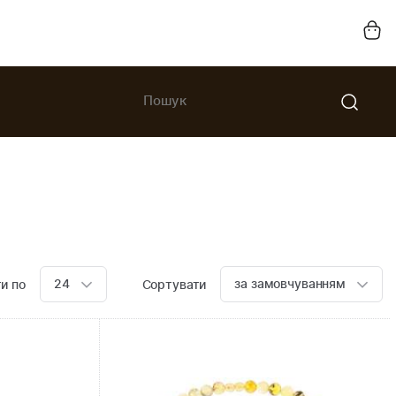
24
за замовчуванням
и по
Сортувати