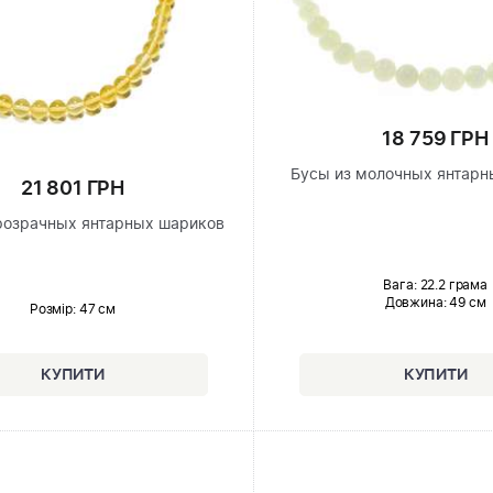
18 759 ГРН
Бусы из молочных янтарн
21 801 ГРН
розрачных янтарных шариков
Вага: 22.2 грама
Довжина:
49 см
Розмір
: 47 см