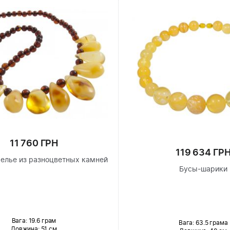
11 760 ГРН
119 634 ГР
елье из разноцветных камней
Бусы-шарики
Вага: 19.6 грам
Вага: 63.5 грама
Довжина:
51 см