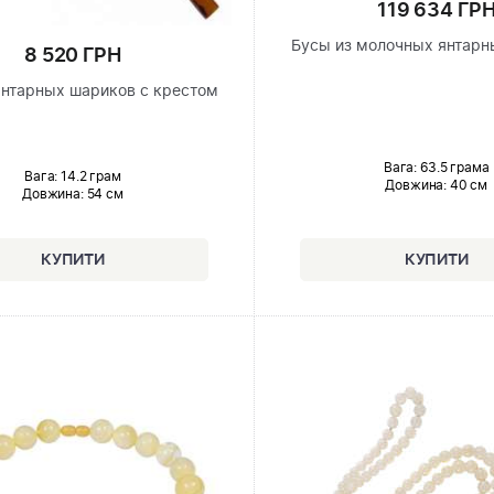
119 634 ГР
Бусы из молочных янтарн
8 520 ГРН
янтарных шариков с крестом
Вага: 63.5 грама
Вага: 14.2 грам
Довжина:
40 см
Довжина:
54 см