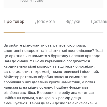
і обміну товару
Про товар
Допомога
Відгуки
Доставк
Ви любите різноманітність, раптові сюрпризи,
спонтанні подорожі та інші життєві несподіванки? Тоді
це оригінальне намисто з бурштину напевно припаде
Вам до смаку. У ньому гармонійно поєднуються
кардинально різні кольори та відтінки - білосніжні,
світло-золотисті, кремові, темно-оливкові і пісочний.
Майстер ретельно обробив поліські самоцвіти,
зробивши з них ідеально круглі намистини, а потім
нанизав їх на міцну основу. Подібну форму має і
різьбова застібка. В середині виробу знаходяться
найбільші кульки, а до країв їх розмір дещо
зменшується. Такий дизайн дозволяє ексклюзивній