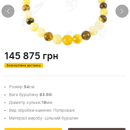
145 875
грн
Безкоштовна доставка
Розмір
:
54
см
Вага бурштину
:
83.50
г
Діаметр кульки
:
19
мм
Вид обробки каменю
: Поліровані
Матеріал виробу
: Цільний бурштин