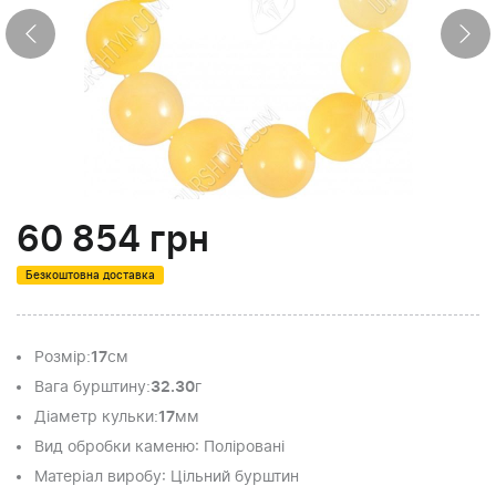
60 854
грн
Безкоштовна доставка
Розмір
:
17
см
Вага бурштину
:
32.30
г
Діаметр кульки
:
17
мм
Вид обробки каменю
: Поліровані
Матеріал виробу
: Цільний бурштин