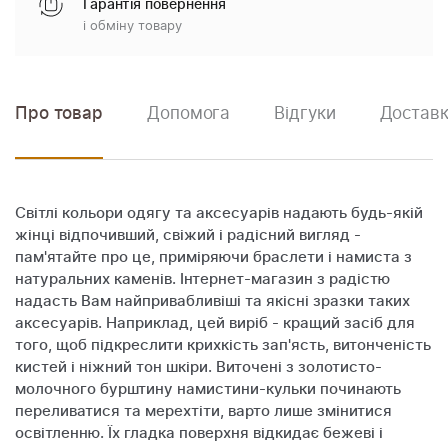
Гарантія повернення
і обміну товару
Про товар
Допомога
Відгуки
Доставк
Світлі кольори одягу та аксесуарів надають будь-якій
жінці відпочивший, свіжий і радісний вигляд -
пам'ятайте про це, приміряючи браслети і намиста з
натуральних каменів. Інтернет-магазин з радістю
надасть Вам найпривабливіші та якісні зразки таких
аксесуарів. Наприклад, цей виріб - кращий засіб для
того, щоб підкреслити крихкість зап'ясть, витонченість
кистей і ніжний тон шкіри. Виточені з золотисто-
молочного бурштину намистини-кульки починають
переливатися та мерехтіти, варто лише змінитися
освітленню. Їх гладка поверхня відкидає бежеві і