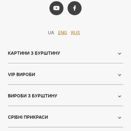
UA
ENG
RUS
КАРТИНИ З БУРШТИНУ
Православні ікони
Іменні ікони
VIP ВИРОБИ
Католицькі ікони
Сувеніри
Панно
Ікони з пластин
ВИРОБИ З БУРШТИНУ
Портрет
Лампи
Намисто з бурштину
Пейзаж
Браслети
СРІБНІ ПРИКРАСИ
Натюрморт
Броші
Мисливська тема
Сережки з бурштином