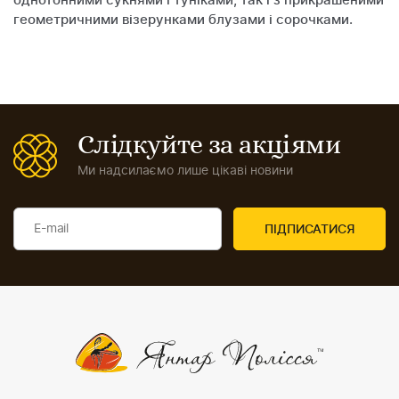
однотонними сукнями і туніками, так і з прикрашеними
геометричними візерунками блузами і сорочками.
Слідкуйте за акціями
Ми надсилаємо лише цікаві новини