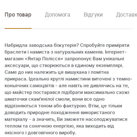
Про товар
Допомога
Відгуки
Доставк
Набридла заводська біжутерія? Спробуйте приміряти
браслети і намиста з натуральних каменів. Інтернет-
магазин «Янтар Полісся» запропонує Вам унікальні
аксесуари, що створюються в єдиному екземплярі.
Саме до них належить ця вишукана і помітна
прикраса. Ідеально круглі намистини виточені з темно-
коньячних самоцвітів - але навіть не дивлячись на те,
що майстер постарався підібрати максимально схожі
шматочки скам'янілої смоли, вони все одно
відрізняються тоном або фактурою. Втім, це тільки
доводить природне походження використаного
матеріалу - а значить, Ви зможете насолоджуватися
теплом та сонячною енергією, яка виходить від
якісного і довговічного виробу.