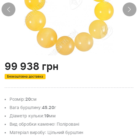
99 938
грн
Безкоштовна доставка
Розмір
:
20
см
Вага бурштину
:
45.20
г
Діаметр кульки
:
19
мм
Вид обробки каменю
: Поліровані
Матеріал виробу
: Цільний бурштин