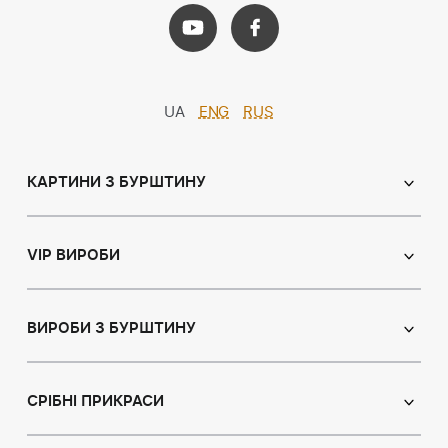
UA
ENG
RUS
КАРТИНИ З БУРШТИНУ
Православні ікони
Іменні ікони
VIP ВИРОБИ
Католицькі ікони
Сувеніри
Панно
Ікони з пластин
ВИРОБИ З БУРШТИНУ
Портрет
Лампи
Намисто з бурштину
Пейзаж
Браслети
СРІБНІ ПРИКРАСИ
Натюрморт
Броші
Мисливська тема
Сережки з бурштином