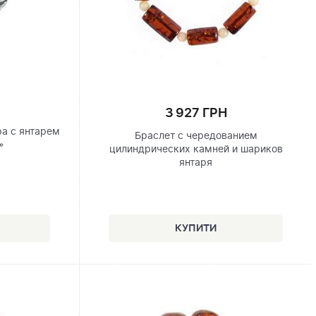
3 927 ГРН
ра с янтарем
Браслет с чередованием
»
цилиндрических камней и шариков
янтаря