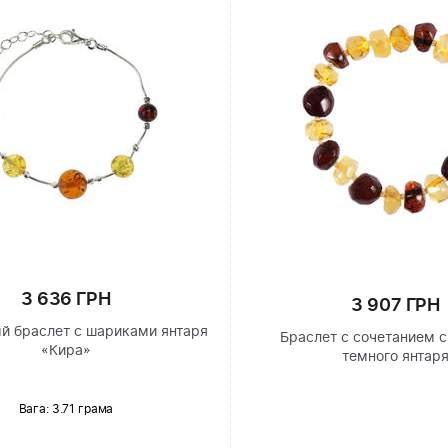
3 636 ГРН
3 907 ГРН
й браслет с шариками янтаря
Браслет с сочетанием с
«Кира»
темного янтар
Вага: 3.71 грама