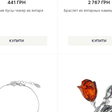
441 ГРН
2 767 ГРН
ие бусы-чокер из янтаря
Браслет из янтарных каме