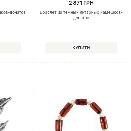
2 871 ГРН
шков-донатов
Браслет из темных янтарных камешков-
донатов