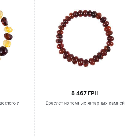
8 467 ГРН
ветлого и
Браслет из темных янтарных камней
я