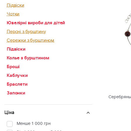
Підвіски
Чотки
Ювелірні вироби для дітей
Персні з бурштину
Сережки з бурштином
Підвіски
Колье з бурштином
Броші
Каблучки
Браслети
Запонки
Серебряны
Ціна
Менше 1 000 грн