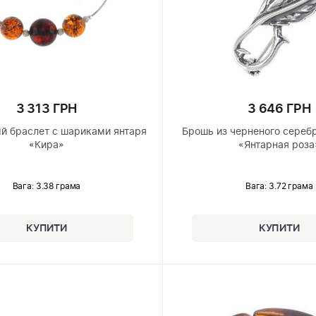
3 313 ГРН
3 646 ГРН
й браслет с шариками янтаря
Брошь из черненого сереб
«Кира»
«Янтарная роза
Вага: 3.38 грама
Вага: 3.72 грама