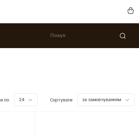
24
за замовчуванням
и по
Сортувати