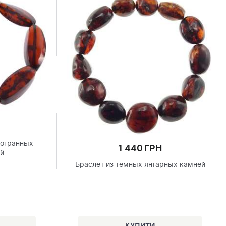
гогранных
1 440 ГРН
ей
Браслет из темных янтарных камней