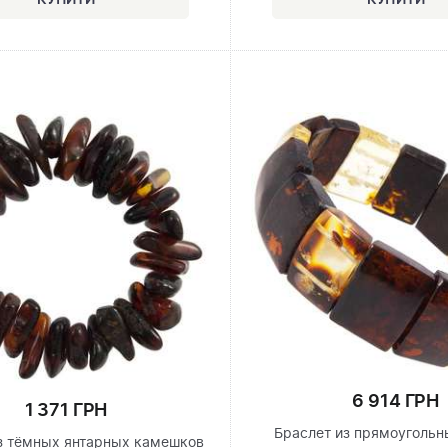
6 914 ГРН
1 371 ГРН
Браслет из прямоугольн
з тёмных янтарных камешков