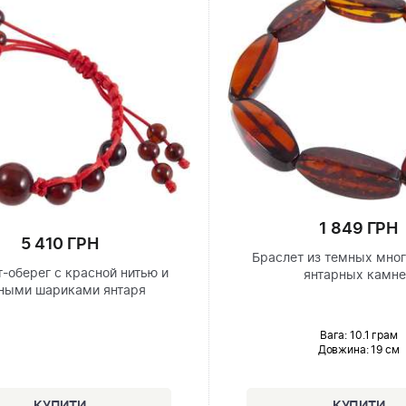
1 849 ГРН
5 410 ГРН
Браслет из темных мно
-оберег с красной нитью и
янтарных камн
ными шариками янтаря
Вага: 10.1 грам
Довжина:
19 см