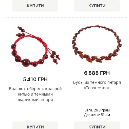
6 888 ГРН
5 410 ГРН
Бусы из темного янтаря
«Торжество»
Браслет-оберег с красной
нитью и темными
шариками янтаря
Вага: 26.8 грам
Довжина:
51 см