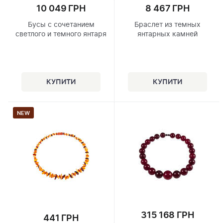
10 049 ГРН
8 467 ГРН
Бусы с сочетанием
Браслет из темных
светлого и темного янтаря
янтарных камней
NEW
315 168 ГРН
441 ГРН