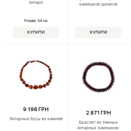
янтаря
камешков-донатов
Розмір
: 44 см
9 198 ГРН
2 871 ГРН
Янтарные бусы из камней
Браслет из темных
янтарных камешков-