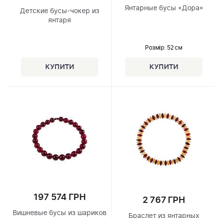
Янтарные бусы «Дора»
Детские бусы-чокер из
янтаря
Розмір
: 52 см
197 574 ГРН
2 767 ГРН
Вишневые бусы из шариков
Браслет из янтарных