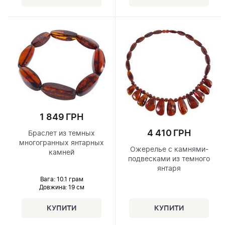
1 849 ГРН
4 410 ГРН
Браслет из темных
многогранных янтарных
Ожерелье с камнями-
камней
подвесками из темного
янтаря
Вага: 10.1 грам
Довжина:
19 см