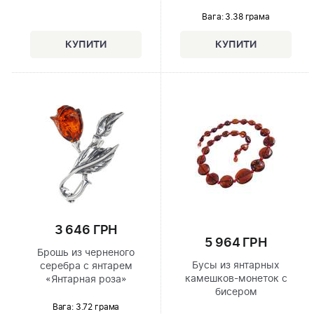
Вага: 3.38 грама
3 646 ГРН
5 964 ГРН
Брошь из черненого
Бусы из янтарных
серебра с янтарем
камешков-монеток с
«Янтарная роза»
бисером
Вага: 3.72 грама