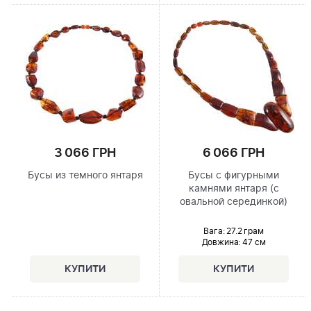
6 066 ГРН
3 066 ГРН
Бусы с фигурными
Бусы из темного янтаря
камнями янтаря (с
овальной серединкой)
Вага: 27.2 грам
Довжина:
47 см