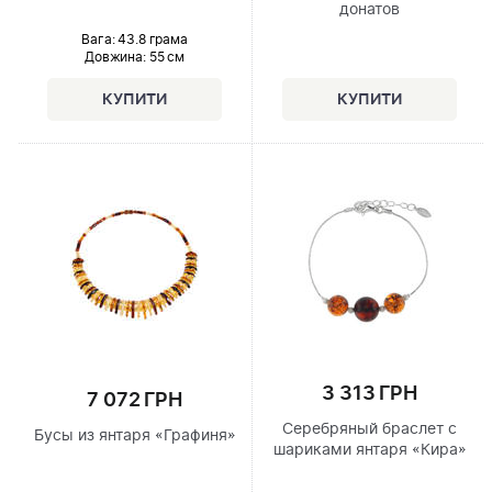
донатов
Вага: 43.8 грама
Довжина:
55 см
3 313 ГРН
7 072 ГРН
Серебряный браслет с
Бусы из янтаря «Графиня»
шариками янтаря «Кира»