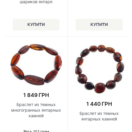
шариков янтаря
1 849 ГРН
1 440 ГРН
Браслет из темных
многогранных янтарных
Браслет из темных
камней
янтарных камней
Вага: 10.1 грам