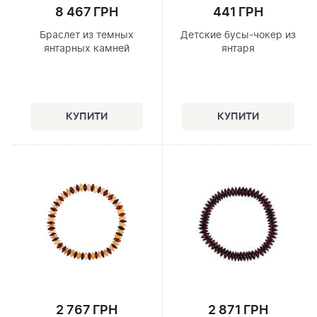
8 467 ГРН
441 ГРН
Браслет из темных
Детские бусы-чокер из
янтарных камней
янтаря
2 767 ГРН
2 871 ГРН