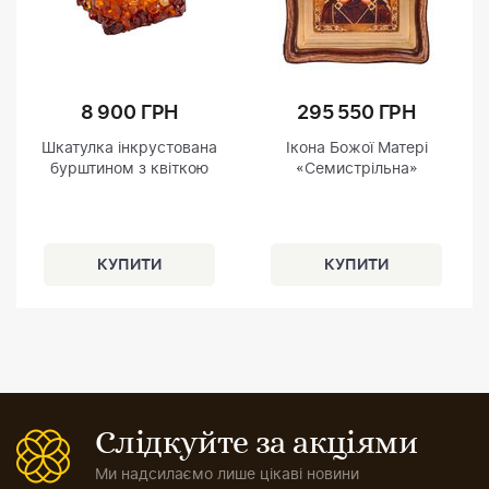
8 900 ГРН
295 550 ГРН
Шкатулка інкрустована
Ікона Божої Матері
бурштином з квіткою
«Семистрільна»
Слідкуйте за акціями
Ми надсилаємо лише цікаві новини