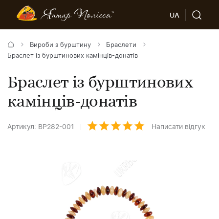
UA
Вироби з бурштину
Браслети
Браслет із бурштинових камінців-донатів
Браслет із бурштинових
камінців-донатів
Артикул: BP282-001
Написати відгук