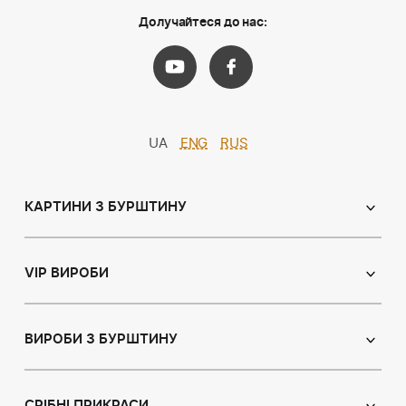
Долучайтеся до нас:
UA
ENG
RUS
КАРТИНИ З БУРШТИНУ
Православні ікони
Іменні ікони
VIP ВИРОБИ
Католицькі ікони
Сувеніри
Панно
Ікони з пластин
ВИРОБИ З БУРШТИНУ
Портрет
Лампи
Намисто з бурштину
Пейзаж
Браслети
СРІБНІ ПРИКРАСИ