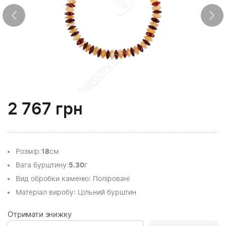
2 767
грн
Розмір
:
18
см
Вага бурштину
:
5.30
г
Вид обробки каменю
: Поліровані
Матеріал виробу
: Цільний бурштин
Отримати знижку