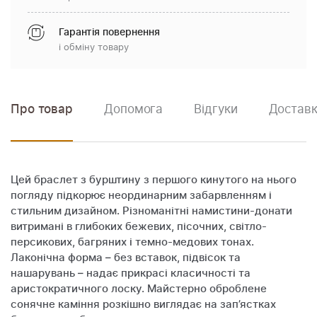
Гарантія повернення
і обміну товару
Про товар
Допомога
Відгуки
Доставк
Цей браслет з бурштину з першого кинутого на нього
погляду підкорює неординарним забарвленням і
стильним дизайном. Різноманітні намистини-донати
витримані в глибоких бежевих, пісочних, світло-
персикових, багряних і темно-медових тонах.
Лаконічна форма – без вставок, підвісок та
нашарувань – надає прикрасі класичності та
аристократичного лоску. Майстерно оброблене
сонячне каміння розкішно виглядає на зап’ястках