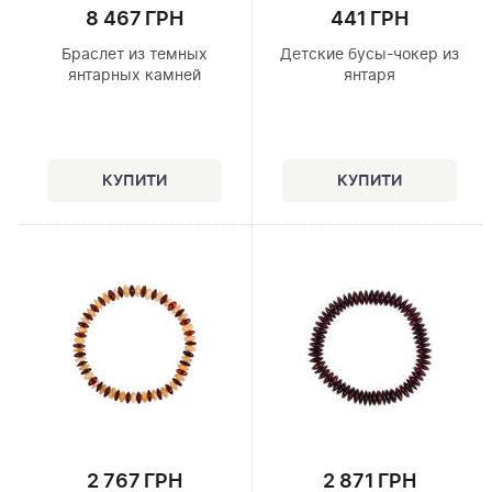
8 467 ГРН
441 ГРН
Браслет из темных
Детские бусы-чокер из
янтарных камней
янтаря
2 767 ГРН
2 871 ГРН