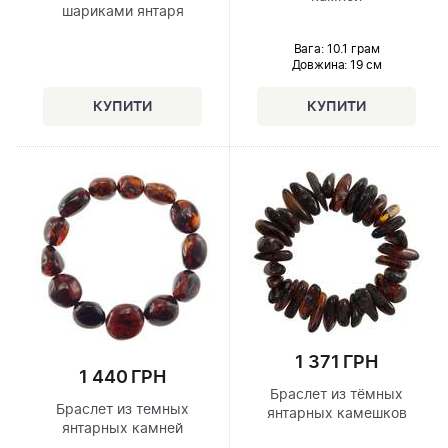
шариками янтаря
Вага: 10.1 грам
Довжина:
19 см
1 371 ГРН
1 440 ГРН
Браслет из тёмных
Браслет из темных
янтарных камешков
янтарных камней