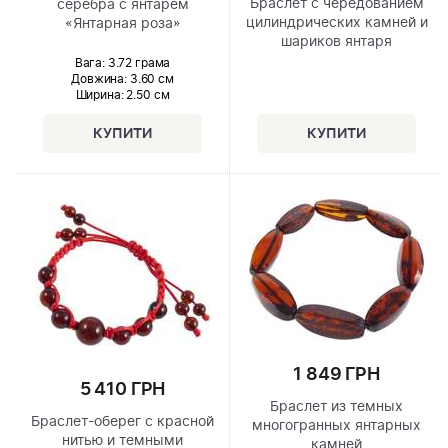
Браслет с чередованием
серебра с янтарем
цилиндрических камней и
«Янтарная роза»
шариков янтаря
Вага: 3.72 грама
Довжина:
3.60 см
Ширина
: 2.50 см
1 849 ГРН
5 410 ГРН
Браслет из темных
Браслет-оберег с красной
многогранных янтарных
нитью и темными
камней