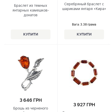
Серебряный браслет с
Браслет из темных
шариками янтаря «Кира»
янтарных камешков-
донатов
Вага: 3.38 грама
3 646 ГРН
3 927 ГРН
Брошь из черненого