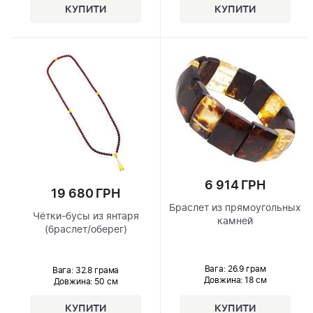
6 914 ГРН
19 680 ГРН
Браслет из прямоугольных
Чётки-бусы из янтаря
камней
(браслет/оберег)
Вага: 26.9 грам
Вага: 32.8 грама
Довжина:
18 см
Довжина:
50 см