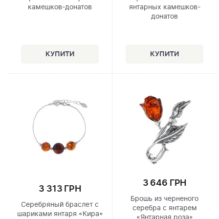
камешков-донатов
янтарных камешков-
донатов
3 646 ГРН
3 313 ГРН
Брошь из черненого
Серебряный браслет с
серебра с янтарем
шариками янтаря «Кира»
«Янтарная роза»