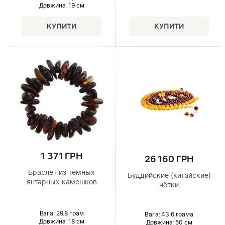
Довжина:
19 см
1 371 ГРН
26 160 ГРН
Браслет из тёмных
Буддийские (китайские)
янтарных камешков
чётки
Вага: 29.8 грам
Вага: 43.6 грама
Довжина:
18 см
Довжина:
50 см