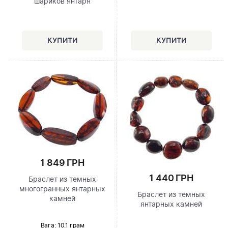
шариков янтаря
1 849 ГРН
1 440 ГРН
Браслет из темных
многогранных янтарных
Браслет из темных
камней
янтарных камней
Вага: 10.1 грам