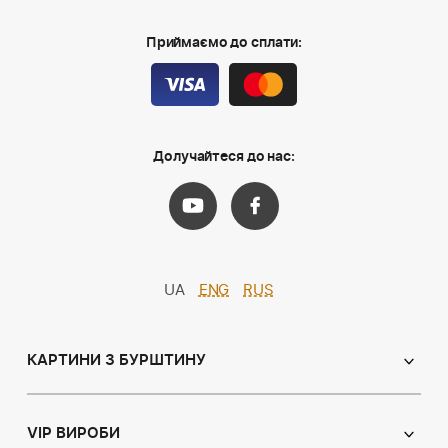
Приймаємо до сплати:
Долучайтеся до нас:
UA
ENG
RUS
КАРТИНИ З БУРШТИНУ
Православні ікони
Іменні ікони
VIP ВИРОБИ