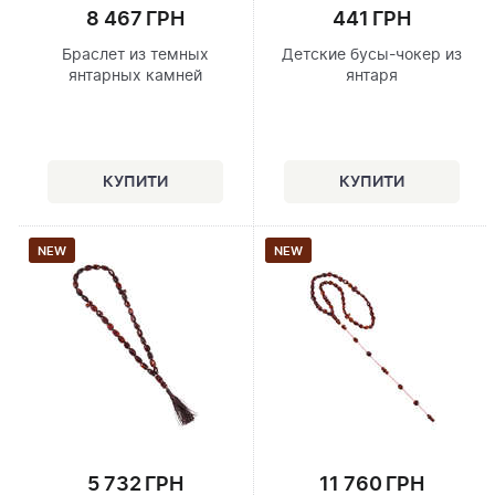
8 467 ГРН
441 ГРН
Браслет из темных
Детские бусы-чокер из
янтарных камней
янтаря
NEW
NEW
5 732 ГРН
11 760 ГРН