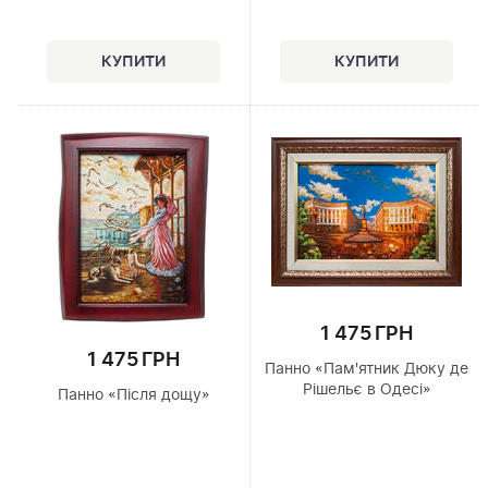
1 475 ГРН
1 475 ГРН
Панно «Пам'ятник Дюку де
Рішельє в Одесі»
Панно «Після дощу»