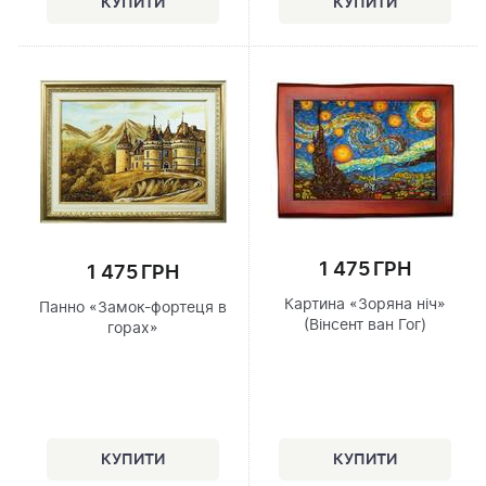
1 475 ГРН
1 475 ГРН
Картина «Зоряна ніч»
Панно «Замок-фортеця в
(Вінсент ван Гог)
горах»