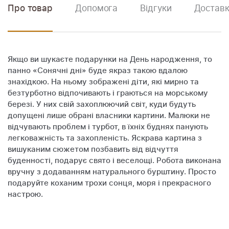
Про товар
Допомога
Відгуки
Доставк
Якщо ви шукаєте подарунки на День народження, то
панно «Сонячні дні» буде якраз такою вдалою
знахідкою. На ньому зображені діти, які мирно та
безтурботно відпочивають і граються на морському
березі. У них свій захоплюючий світ, куди будуть
допущені лише обрані власники картини. Малюки не
відчувають проблем і турбот, в їхніх буднях панують
легковажність та захопленість. Яскрава картина з
вишуканим сюжетом позбавить від відчуття
буденності, подарує свято і веселощі. Робота виконана
вручну з додаванням натурального бурштину. Просто
подаруйте коханим трохи сонця, моря і прекрасного
настрою.