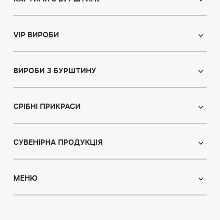
Православні ікони
Іменні ікони
VIP ВИРОБИ
Католицькі ікони
Сувеніри
Панно
Ікони з пластин
ВИРОБИ З БУРШТИНУ
Портрет
Лампи
Намисто з бурштину
Пейзаж
Браслети
СРІБНІ ПРИКРАСИ
Натюрморт
Броші
Мисливська тема
Сережки з бурштином
Підвіски
Картини з тваринами
Підвіски
СУВЕНІРНА ПРОДУКЦІЯ
Чотки
Східна тематика
Колье з бурштином
Статуетки
Ювелірні вироби для дітей
Модульні картини
Броші
Ручки
МЕНЮ
Персні з бурштину
Об'ємні картини
Каблучки
Дерева з бурштину
Індивідуальні замовлення
Про нас
Браслети
Тарілки
Доставка і оплата
Запонки