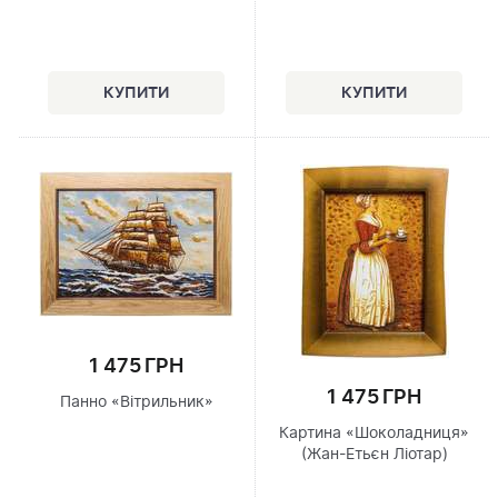
1 475 ГРН
1 475 ГРН
Панно «Вітрильник»
Картина «Шоколадниця»
(Жан-Етьєн Ліотар)