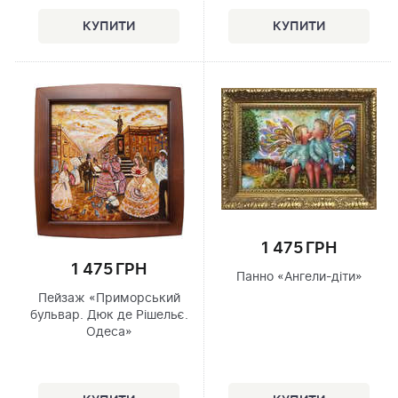
1 475 ГРН
1 475 ГРН
Панно «Ангели-діти»
Пейзаж «Приморський
бульвар. Дюк де Рішельє.
Одеса»