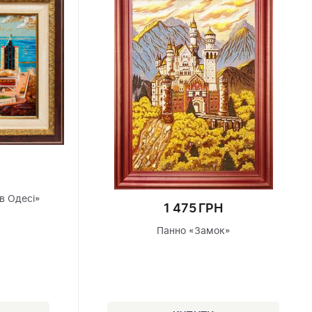
в Одесі»
1 475 ГРН
Панно «Замок»