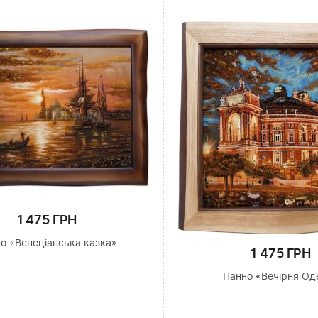
1 475 ГРН
о «Венеціанська казка»
1 475 ГРН
Панно «Вечірня Од