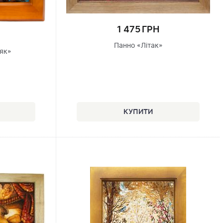
1 475 ГРН
Панно «Літак»
як»