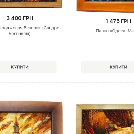
3 400 ГРН
1 475 ГРН
ародження Венери» (Сандро
Панно «Одеса. Ма
Боттічеллі)