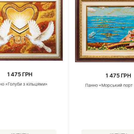
1 475 ГРН
1 475 ГРН
но «Голуби з кільцями»
Панно «Морський порт 