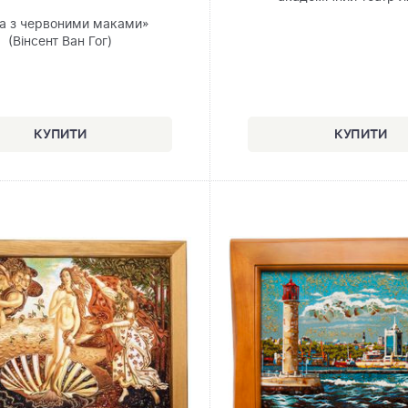
а з червоними маками»
(Вінсент Ван Гог)