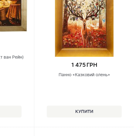
т ван Рейн)
1 475 ГРН
Панно «Казковий олень»