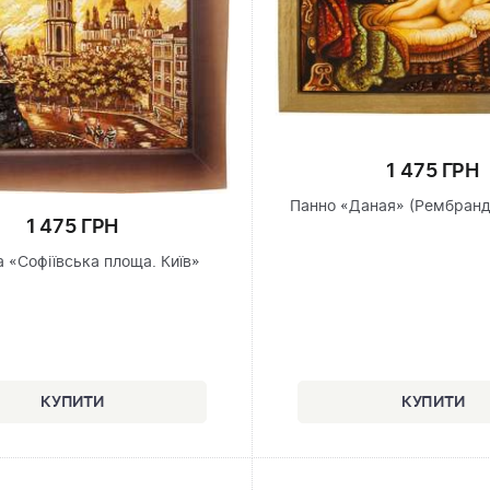
1 475 ГРН
Панно «Даная» (Рембранд
1 475 ГРН
 «Софіївська площа. Київ»