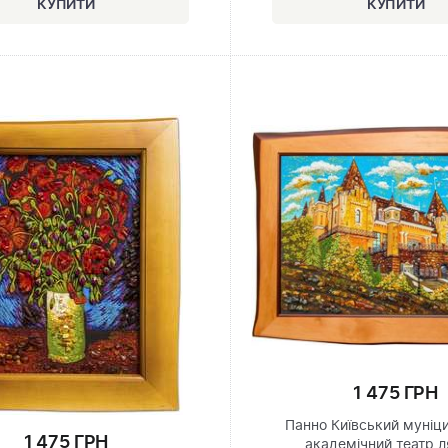
1 475 ГРН
Панно Київський муніц
1 475 ГРН
академічний театр 