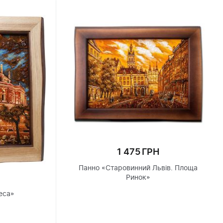
1 475 ГРН
Панно «Старовинний Львів. Площа
Ринок»
еса»