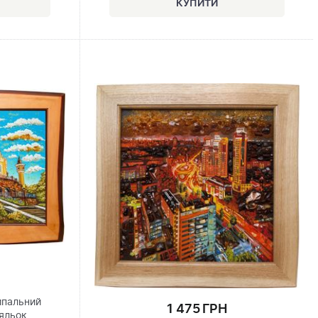
ипальний
1 475 ГРН
ляльок