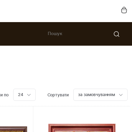
24
за замовчуванням
и по
Сортувати