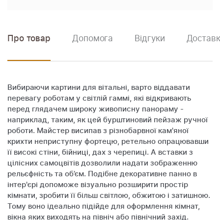
Про товар
Допомога
Відгуки
Доставк
Вибираючи картини для вітальні, варто віддавати
перевагу роботам у світлій гаммі, які відкривають
перед глядачем широку живописну панораму -
наприклад, таким, як цей бурштиновий пейзаж ручної
роботи. Майстер висипав з різнобарвної кам'яної
крихти неприступну фортецю, ретельно опрацювавши
її високі стіни, бійниці, дах з черепиці. А вставки з
цілісних самоцвітів дозволили надати зображенню
рельєфність та об’єм. Подібне декоративне панно в
інтер'єрі допоможе візуально розширити простір
кімнати, зробити її більш світлою, обжитою і затишною.
Тому воно ідеально підійде для оформлення кімнат,
вікна яких виходять на північ або північний захід.