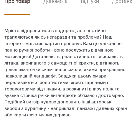
Про товар
Допомога
Відгуки
Доставк
Мрієте відправитися в подорож, але постійно
трапляються якісь негаразди та проблеми? Наш
інтернет-магазин картин пропонує Вам це унікальне
панно ручної роботи - воно послужить відмінною
мотивацією! Детальність, реалістичність і яскравість
літака, висипаного з самоцвітної крихти, відтіняють
цільні шматочки скам'янілої смоли, якими прикрашено
навколишній ландшафт. Завдяки цьому хмари
переливаються золотистими, жовтогарячими і
теракотовими відтінками, а розкинуті внизу поля та
вузька стрічка річки виглядають об'ємно і достовірно.
Подібний витвір чудово доповнять інші авторські
вироби з бурштину - наприклад, пейзажі далеких країн
або карти екзотичних держав.