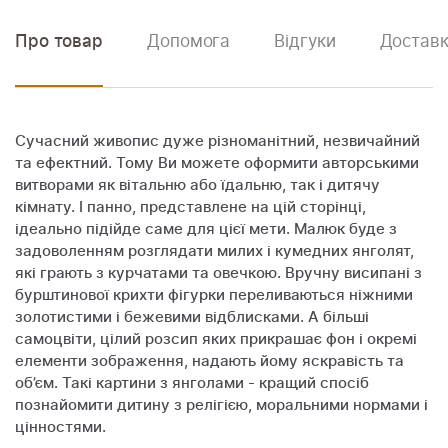
Про товар
Допомога
Відгуки
Доставк
Сучасний живопис дуже різноманітний, незвичайний
та ефектний. Тому Ви можете оформити авторськими
витворами як вітальню або їдальню, так і дитячу
кімнату. І панно, представлене на цій сторінці,
ідеально підійде саме для цієї мети. Малюк буде з
задоволенням розглядати милих і кумедних янголят,
які грають з курчатами та овечкою. Вручну висипані з
бурштинової крихти фігурки переливаються ніжними
золотистими і бежевими відблисками. А більші
самоцвіти, цілий розсип яких прикрашає фон і окремі
елементи зображення, надають йому яскравість та
об’єм. Такі картини з янголами - кращий спосіб
познайомити дитину з релігією, моральними нормами і
цінностями.