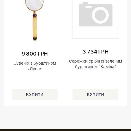
3 734 ГРН
9 800 ГРН
Сережки срібні із зеленим
Сувенір з бурштином
бурштином "Каміла"
«Лупа»