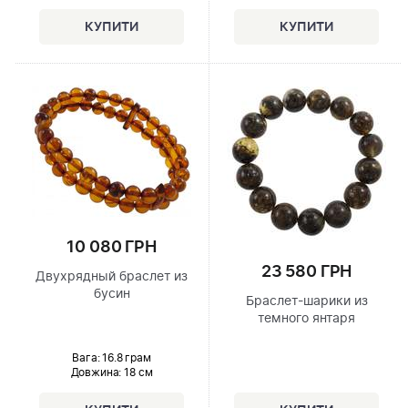
10 080 ГРН
23 580 ГРН
Двухрядный браслет из
бусин
Браслет-шарики из
темного янтаря
Вага: 16.8 грам
Довжина:
18 см