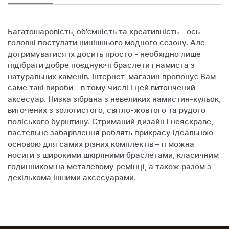
Багатошаровість, об'ємність та креативність - ось
головні постулати нинішнього модного сезону. Але
дотримуватися їх досить просто - необхідно лише
підібрати добре поєднуючі браслети і намиста з
натуральних каменів. Інтернет-магазин пропонує Вам
саме такі вироби - в тому числі і цей витончений
аксесуар. Низка зібрана з невеликих намистин-кульок,
виточених з золотистого, світло-жовтого та рудого
поліського бурштину. Стриманий дизайн і неяскраве,
пастельне забарвлення роблять прикрасу ідеальною
основою для самих різних комплектів – її можна
носити з широкими шкіряними браслетами, класичним
годинником на металевому ремінці, а також разом з
декількома іншими аксесуарами.