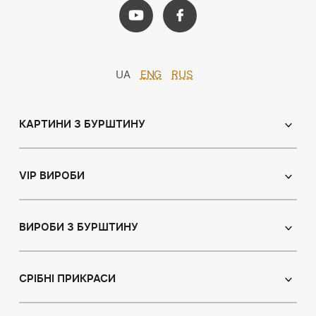
UA
ENG
RUS
КАРТИНИ З БУРШТИНУ
Православні ікони
Іменні ікони
VIP ВИРОБИ
Католицькі ікони
Сувеніри
Панно
Ікони з пластин
ВИРОБИ З БУРШТИНУ
Портрет
Лампи
Намисто з бурштину
Пейзаж
Браслети
СРІБНІ ПРИКРАСИ
Натюрморт
Броші
Мисливська тема
Сережки з бурштином