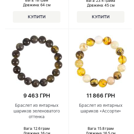
Вага: 18 грам
Вага: 23.4 грама
Довжина:
64 см
Довжина:
45 см
9 463 ГРН
11 866 ГРН
Браслет из янтарных
Браслет из янтарных
шариков зеленоватого
шариков «Ассорти»
оттенка
Вага: 12.6 грам
Вага: 15.8 грам
Довжина:
16 см
Довжина:
16.5 см