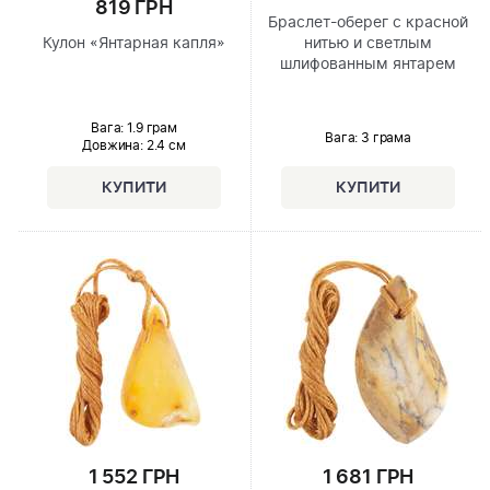
819 ГРН
Браслет-оберег с красной
Кулон «Янтарная капля»
нитью и светлым
шлифованным янтарем
Вага: 1.9 грам
Вага: 3 грама
Довжина:
2.4 см
1 552 ГРН
1 681 ГРН