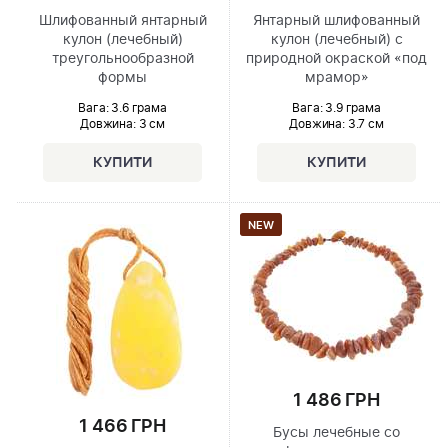
Шлифованный янтарный
Янтарный шлифованный
кулон (лечебный)
кулон (лечебный) с
треугольнообразной
природной окраской «под
формы
мрамор»
Вага: 3.6 грама
Вага: 3.9 грама
Довжина:
3 см
Довжина:
3.7 см
NEW
1 486 ГРН
1 466 ГРН
Бусы лечебные со