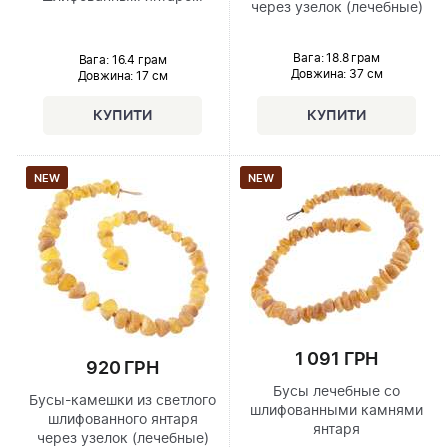
через узелок (лечебные)
Вага: 18.8 грам
Вага: 16.4 грам
Довжина:
37 см
Довжина:
17 см
NEW
NEW
1 091 ГРН
920 ГРН
Бусы лечебные со
Бусы-камешки из светлого
шлифованными камнями
шлифованного янтаря
янтаря
через узелок (лечебные)