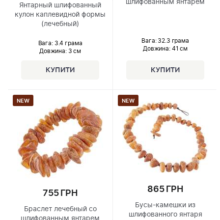
шлифованным янтарем
Янтарный шлифованный
кулон каплевидной формы
(лечебный)
Вага: 32.3 грама
Вага: 3.4 грама
Довжина:
41 см
Довжина:
3 см
NEW
NEW
865 ГРН
755 ГРН
Бусы-камешки из
Браслет лечебный со
шлифованного янтаря
шлифованным янтарем