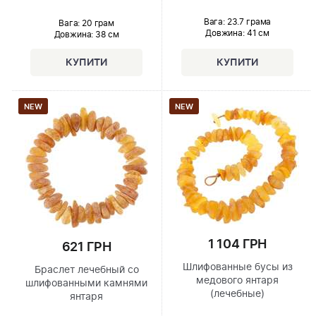
Вага: 23.7 грама
Вага: 20 грам
Довжина:
41 см
Довжина:
38 см
NEW
NEW
1 104 ГРН
621 ГРН
Шлифованные бусы из
Браслет лечебный со
медового янтаря
шлифованными камнями
(лечебные)
янтаря