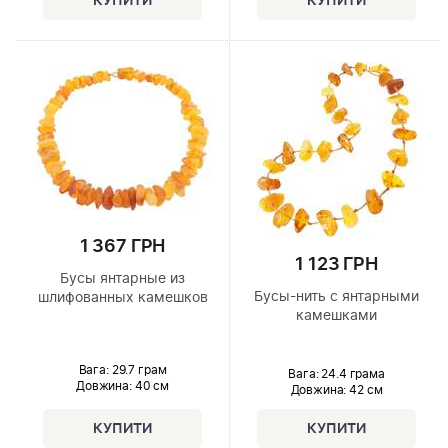
1 367 ГРН
1 123 ГРН
Бусы янтарные из
Бусы-нить с янтарными
шлифованных камешков
камешками
Вага: 29.7 грам
Вага: 24.4 грама
Довжина:
40 см
Довжина:
42 см