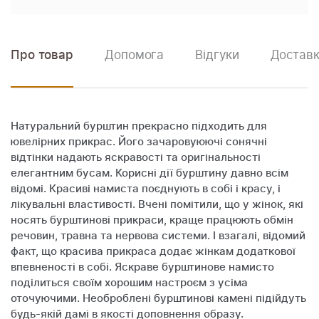
Про товар
Допомога
Відгуки
Доставк
Натуральний бурштин прекрасно підходить для
ювелірних прикрас. Його зачаровуюючі сонячні
відтінки надають яскравості та оригінальності
елегантним бусам. Корисні дії бурштину давно всім
відомі. Красиві намиста поєднують в собі і красу, і
лікувальні властивості. Вчені помітили, що у жінок, які
носять бурштинові прикраси, краще працюють обмін
речовин, травна та нервова системи. І взагалі, відомий
факт, що красива прикраса додає жінкам додаткової
впевненості в собі. Яскраве бурштинове намисто
поділиться своїм хорошим настроєм з усіма
оточуючими. Необроблені бурштинові камені підійдуть
будь-якій дамі в якості доповнення образу.