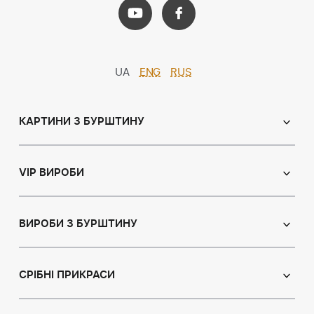
UA
ENG
RUS
КАРТИНИ З БУРШТИНУ
Православні ікони
Іменні ікони
VIP ВИРОБИ
Католицькі ікони
Сувеніри
Панно
Ікони з пластин
ВИРОБИ З БУРШТИНУ
Портрет
Лампи
Намисто з бурштину
Пейзаж
Браслети
СРІБНІ ПРИКРАСИ
Натюрморт
Броші
Мисливська тема
Сережки з бурштином