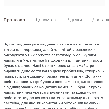
Про товар
Допомога
Відгуки
Доставк
Відомі модельєри вже давно створюють колекції не
тільки для дорослих, але й для дітей, дозволяючи
виховувати у них почуття естетизму. А ось купити
намисто в Україні, яке б підходили для дитини, часом
буває складно. Наші бурштинових справ майстри
вирішили допомогти вам з цією проблемою, створивши
прикраси, спеціально призначені для дітей. До таких
робіт належить і це бурштинове намисто, виготовлене
з відшліфованих самоцвітних каменів. Зібрані в групи
намистини чергуються з вузликами, завдяки чому
робота виглядає легкою і по-справжньому дитячою. А
застібка, для якої використаний обточений камінчик,
пропущений в спеціальну петлю, надійно закріпить