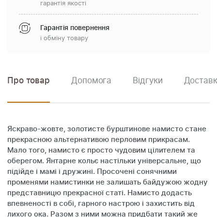
гарантія якості
Гарантія повернення
і обміну товару
Про товар
Допомога
Відгуки
Доставк
Яскраво-жовте, золотисте бурштинове намисто стане
прекрасною альтернативою перловим прикрасам.
Мало того, намисто є просто чудовим цілителем та
оберегом. Янтарне кольє настільки універсальне, що
підійде і мамі і дружині. Просочені сонячними
променями намистинки не залишать байдужою жодну
представницю прекрасної статі. Намисто додасть
впевненості в собі, гарного настрою і захистить від
лихого ока. Разом з ними можна придбати такий же