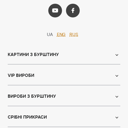
UA
ENG
RUS
КАРТИНИ З БУРШТИНУ
Православні ікони
Іменні ікони
VIP ВИРОБИ
Католицькі ікони
Сувеніри
Панно
Ікони з пластин
ВИРОБИ З БУРШТИНУ
Портрет
Лампи
Намисто з бурштину
Пейзаж
Браслети
СРІБНІ ПРИКРАСИ
Натюрморт
Броші
Мисливська тема