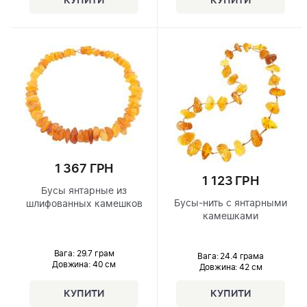
1 367 ГРН
1 123 ГРН
Бусы янтарные из
Бусы-нить с янтарными
шлифованных камешков
камешками
Вага: 29.7 грам
Вага: 24.4 грама
Довжина:
40 см
Довжина:
42 см