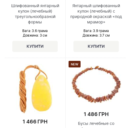
Шлифованный янтарный
Янтарный шлифованный
кулон (лечебный)
кулон (лечебный) с
треугольнообразной
природной окраской «под
формы
мрамор»
Вага: 3.6 грама
Вага: 3.9 грама
Довжина:
3 см
Довжина:
3.7 см
NEW
1 486 ГРН
1 466 ГРН
Бусы лечебные со