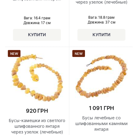
через узелок (лечебные)
Вага: 18.8 грам
Вага: 16.4 грам
Довжина:
37 см
Довжина:
17 см
NEW
NEW
1 091 ГРН
920 ГРН
Бусы лечебные со
Бусы-камешки из светлого
шлифованными камнями
шлифованного янтаря
янтаря
через узелок (лечебные)