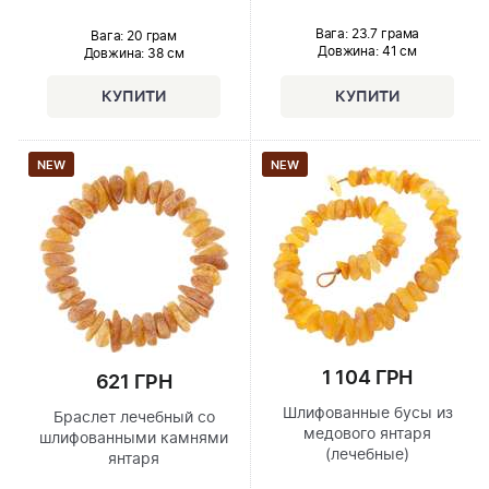
Вага: 23.7 грама
Вага: 20 грам
Довжина:
41 см
Довжина:
38 см
NEW
NEW
1 104 ГРН
621 ГРН
Шлифованные бусы из
Браслет лечебный со
медового янтаря
шлифованными камнями
(лечебные)
янтаря