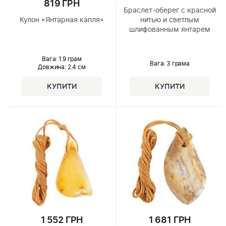
819 ГРН
Браслет-оберег с красной
Кулон «Янтарная капля»
нитью и светлым
шлифованным янтарем
Вага: 1.9 грам
Вага: 3 грама
Довжина:
2.4 см
1 552 ГРН
1 681 ГРН