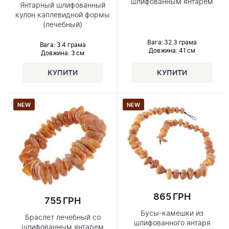
шлифованным янтарем
Янтарный шлифованный
кулон каплевидной формы
(лечебный)
Вага: 32.3 грама
Вага: 3.4 грама
Довжина:
41 см
Довжина:
3 см
NEW
NEW
865 ГРН
755 ГРН
Бусы-камешки из
Браслет лечебный со
шлифованного янтаря
шлифованным янтарем