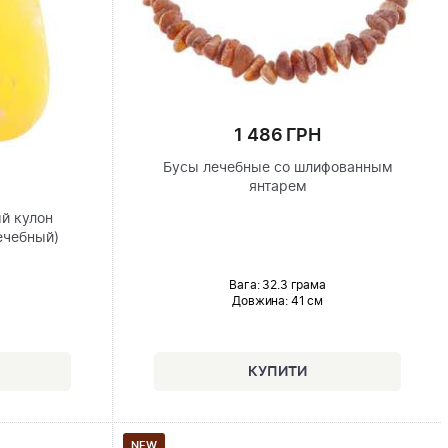
1 486 ГРН
Бусы лечебные со шлифованным
янтарем
й кулон
ечебный)
Вага: 32.3 грама
Довжина:
41 см
NEW