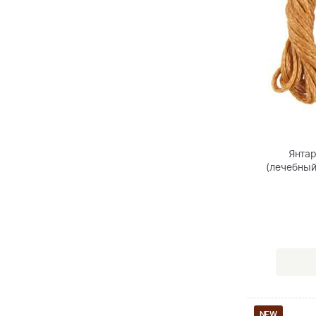
Янта
(лечебный
NEW