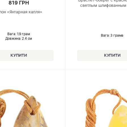
Браслет-оберег с красн
819 ГРН
светлым шлифованным
лон «Янтарная капля»
Вага: 1.9 грам
Вага: 3 грама
Довжина:
2.4 см