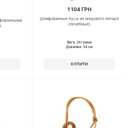
1 104 ГРН
Шлифованные бусы из медового янтаря
ифованными
(лечебные)
я
Вага: 24 грама
Довжина:
34 см