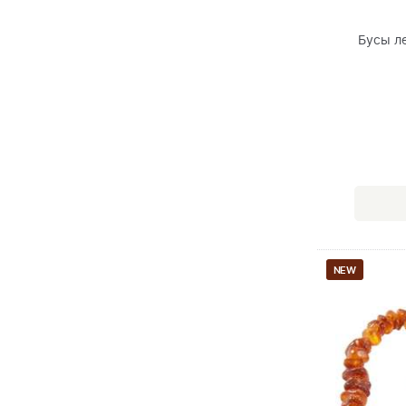
Бусы л
NEW