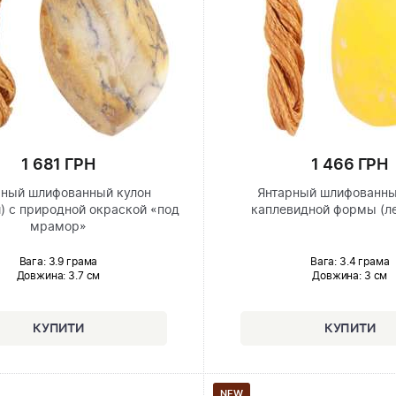
1 681 ГРН
1 466 ГРН
рный шлифованный кулон
Янтарный шлифованны
) с природной окраской «под
каплевидной формы (л
мрамор»
Вага: 3.9 грама
Вага: 3.4 грама
Довжина:
3.7 см
Довжина:
3 см
NEW