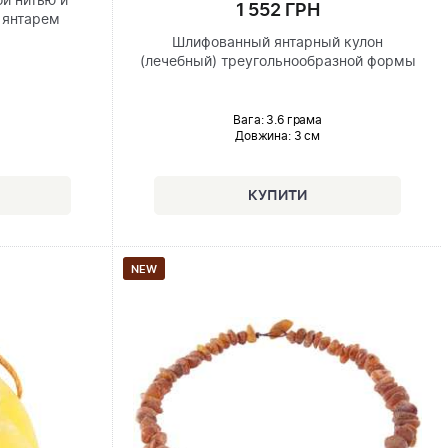
ой нитью и
1 552 ГРН
 янтарем
Шлифованный янтарный кулон
(лечебный) треугольнообразной формы
Вага: 3.6 грама
Довжина:
3 см
NEW