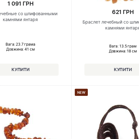
1 091 ГРН
621 ГРН
ечебные со шлифованными
камнями янтаря
Браслет лечебный со шл
камнями янтар
Вага: 23.7 грама
Вага: 13.5 грам
Довжина:
41 см
Довжина:
18 см
NEW