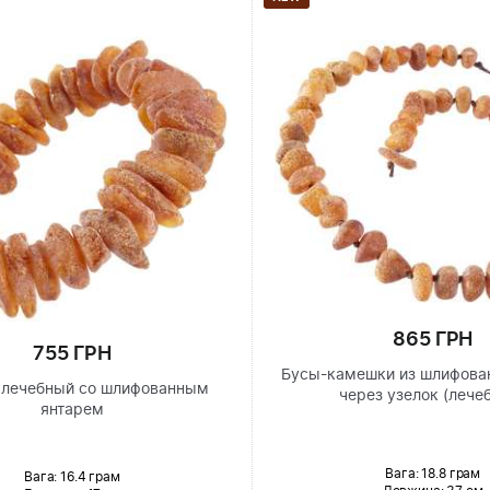
865 ГРН
755 ГРН
Бусы-камешки из шлифован
 лечебный со шлифованным
через узелок (лече
янтарем
Вага: 18.8 грам
Вага: 16.4 грам