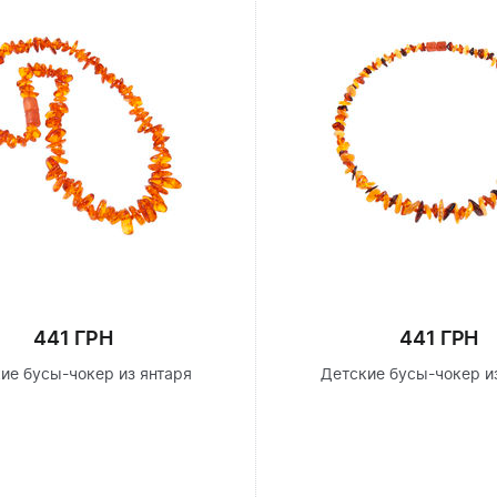
441 ГРН
441 ГРН
ие бусы-чокер из янтаря
Детские бусы-чокер и