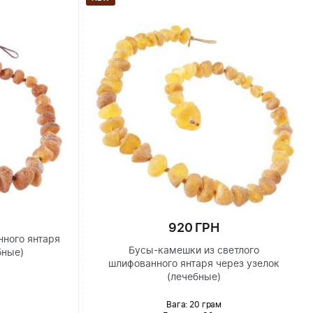
920 ГРН
ного янтаря
Бусы-камешки из светлого
бные)
шлифованного янтаря через узелок
(лечебные)
Вага: 20 грам