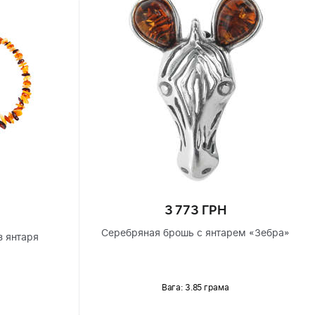
3 773 ГРН
Серебряная брошь с янтарем «Зебра»
з янтаря
Вага: 3.85 грама