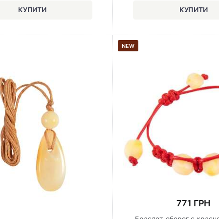
NEW
771 ГРН